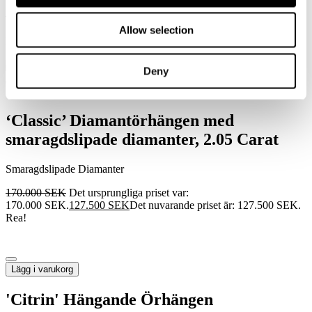
79.000
SEK
Det ursprungliga priset var:
79.000 SEK.
55.300
SEK
Det nuvarande priset är: 55.300 SEK.
Allow selection
Rea!
Deny
Såld
‘Classic’ Diamantörhängen med
smaragdslipade diamanter, 2.05 Carat
Smaragdslipade Diamanter
170.000
SEK
Det ursprungliga priset var:
170.000 SEK.
127.500
SEK
Det nuvarande priset är: 127.500 SEK.
Rea!
Lägg i varukorg
'Citrin' Hängande Örhängen