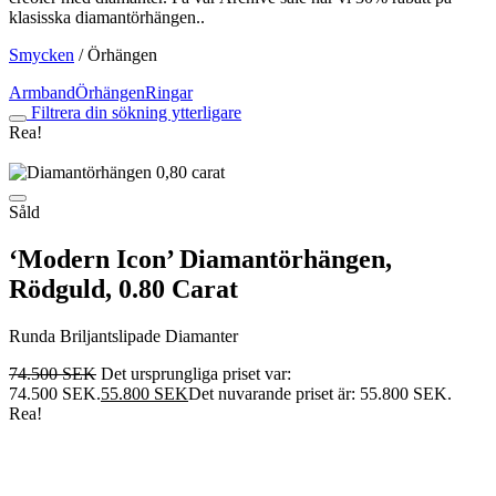
klasisska diamantörhängen..
Smycken
/
Örhängen
Armband
Örhängen
Ringar
Filtrera din sökning ytterligare
Rea!
Såld
‘Modern Icon’ Diamantörhängen,
Rödguld, 0.80 Carat
Runda Briljantslipade Diamanter
74.500
SEK
Det ursprungliga priset var:
74.500 SEK.
55.800
SEK
Det nuvarande priset är: 55.800 SEK.
Rea!