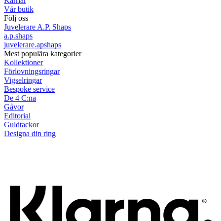
Karriär
Vår butik
Följ oss
Juvelerare A.P. Shaps
a.p.shaps
juvelerare.apshaps
Mest populära kategorier
Kollektioner
Förlovningsringar
Vigselringar
Bespoke service
De 4 C:na
Gåvor
Editorial
Guldtackor
Designa din ring