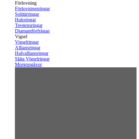
Förlovning
Förlovningsringar
Solitärringar
Haloringar
Trestensringar
Diamantförfrågan
Vigsel
Vigselringar
Alliansringar
Halvalliansringar
Släta Vigselringar
Morgongåvor