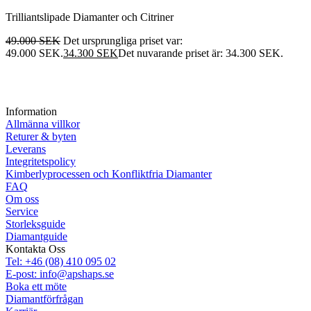
Trilliantslipade Diamanter och Citriner
49.000
SEK
Det ursprungliga priset var:
49.000 SEK.
34.300
SEK
Det nuvarande priset är: 34.300 SEK.
Information
Allmänna villkor
Returer & byten
Leverans
Integritetspolicy
Kimberlyprocessen och Konfliktfria Diamanter
FAQ
Om oss
Service
Storleksguide
Diamantguide
Kontakta Oss
Tel: +46 (08) 410 095 02
E-post: info@apshaps.se
Boka ett möte
Diamantförfrågan