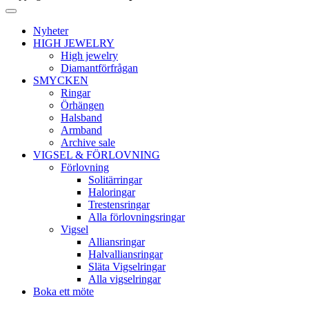
Nyheter
HIGH JEWELRY
High jewelry
Diamantförfrågan
SMYCKEN
Ringar
Örhängen
Halsband
Armband
Archive sale
VIGSEL & FÖRLOVNING
Förlovning
Solitärringar
Haloringar
Trestensringar
Alla förlovningsringar
Vigsel
Alliansringar
Halvalliansringar
Släta Vigselringar
Alla vigselringar
Boka ett möte