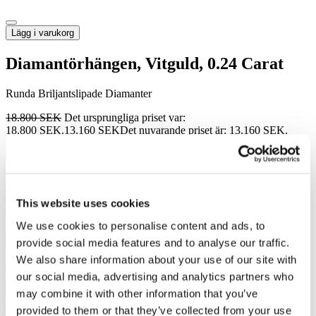
Lägg i varukorg
Diamantörhängen, Vitguld, 0.24 Carat
Runda Briljantslipade Diamanter
18.800
SEK
Det ursprungliga priset var:
18.800 SEK.
13.160
SEK
Det nuvarande priset är: 13.160 SEK.
Rea!
Lägg i varukorg
This website uses cookies
Diamantörhängen, Vitguld, 0.22 Carat
We use cookies to personalise content and ads, to
provide social media features and to analyse our traffic.
Runda Briljantslipade Diamanter
We also share information about your use of our site with
our social media, advertising and analytics partners who
15.800
SEK
Det ursprungliga priset var:
15.800 SEK.
11.060
SEK
Det nuvarande priset är: 11.060 SEK.
may combine it with other information that you’ve
Rea!
provided to them or that they’ve collected from your use