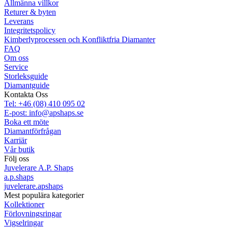
Allmänna villkor
Returer & byten
Leverans
Integritetspolicy
Kimberlyprocessen och Konfliktfria Diamanter
FAQ
Om oss
Service
Storleksguide
Diamantguide
Kontakta Oss
Tel: +46 (08) 410 095 02
E-post: info@apshaps.se
Boka ett möte
Diamantförfrågan
Karriär
Vår butik
Följ oss
Juvelerare A.P. Shaps
a.p.shaps
juvelerare.apshaps
Mest populära kategorier
Kollektioner
Förlovningsringar
Vigselringar