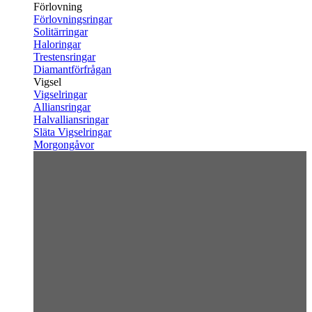
Förlovning
Förlovningsringar
Solitärringar
Haloringar
Trestensringar
Diamantförfrågan
Vigsel
Vigselringar
Alliansringar
Halvalliansringar
Släta Vigselringar
Morgongåvor