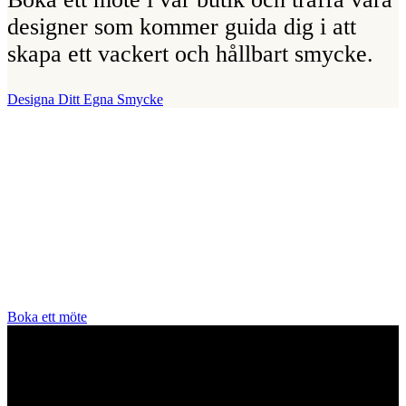
designer som kommer guida dig i att
skapa ett vackert och hållbart smycke.
Designa Ditt Egna Smycke
Vår Butik
Juvelerare A.P. Shaps butik ligger på Strandvägen i centrala
Stockholm och hit är du alltid välkommen för att prova smycken och
lära dig mer om diamanter. Vi arbetar enbart och uteslutande med
diamanter av högsta kvalitet då vårt signum är en kvalitetsstämpel.
All personal som arbetar för A.P. Shaps är utbildade gemmologer
och diamant-graderare samt har en flerårig erfarenhet av exklusiva
smycken.
Boka ett möte