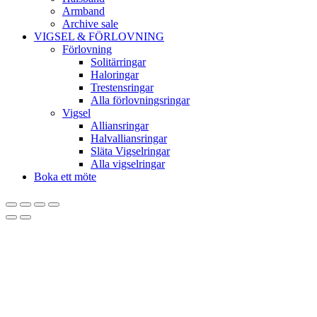
Armband
Archive sale
VIGSEL & FÖRLOVNING
Förlovning
Solitärringar
Haloringar
Trestensringar
Alla förlovningsringar
Vigsel
Alliansringar
Halvalliansringar
Släta Vigselringar
Alla vigselringar
Boka ett möte