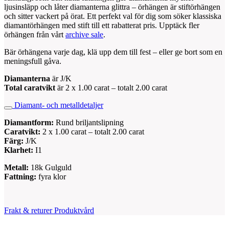
ljusinsläpp och låter diamanterna glittra – örhängen är stiftörhängen
och sitter vackert på örat. Ett perfekt val för dig som söker klassiska
diamantörhängen med stift till ett rabatterat pris. Upptäck fler
örhängen från vårt
archive sale
.
Bär örhängena varje dag, klä upp dem till fest – eller ge bort som en
meningsfull gåva.
Diamanterna
är J/K
Total caratvikt
är 2 x 1.00 carat – totalt 2.00 carat
Diamant- och metalldetaljer
Diamantform:
Rund briljantslipning
Caratvikt:
2 x 1.00 carat – totalt 2.00 carat
Färg:
J/K
Klarhet:
I1
Metall:
18k Gulguld
Fattning:
fyra klor
Frakt & returer
Produktvård