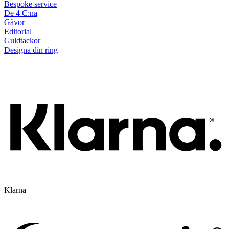
Bespoke service
De 4 C:na
Gåvor
Editorial
Guldtackor
Designa din ring
Klarna