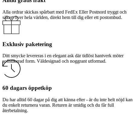
Alltid gratis frakt
Alla ordrar skickas spårbart med FedEx Eller Postnord tryggt och
säkert över hela världen, direkt hem till dig eller ett postombud.
Exklusiv paketering
Ditt smycke levereras i en elegant ask där tidlöst hantverk möter
sofistikerad form. Väldesignad och noggrant utformad.
60 dagars öppetköp
Du har alltid 60 dagar på dig att känna efter - är du inte helt nöjd kan
du enkelt returnera varan. Returen är smidig och du får full
återbetalning.