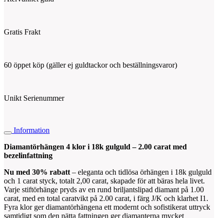
Gratis Frakt
60 öppet köp (gäller ej guldtackor och beställningsvaror)
Unikt Serienummer
Information
Diamantörhängen 4 klor i 18k gulguld – 2.00 carat med
bezelinfattning
Nu med 30% rabatt
– eleganta och tidlösa örhängen i 18k gulguld
och 1 carat styck, totalt 2,00 carat, skapade för att bäras hela livet.
Varje stiftörhänge pryds av en rund briljantslipad diamant på 1.00
carat, med en total caratvikt på 2.00 carat, i färg J/K och klarhet I1.
Fyra klor ger diamantörhängena ett modernt och sofistikerat uttryck
samtidigt som den nätta fattningen ger diamanterna mycket