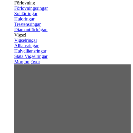
Förlovning
Förlovningsringar
Solitärringar
Haloringar
Trestensringar
Diamantförfrågan
Vigsel
Vigselringar
Alliansringar
Halvalliansringar
Släta Vigselringar
Morgongåvor