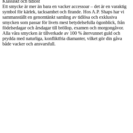
Klassiskt och tidlöst
Ett smycke är mer än bara en vacker accessoar – det är en varaktig
symbol för kärlek, tacksamhet och firande. Hos A.P. Shaps har vi
sammanställt en genomtänkt samling av tidlösa och exklusiva
smycken som passar för livets mest betydelsefulla ögonblick, från
födelsedagar och årsdagar till bröllop, examen och morgongåvor.
Alla våra smycken är tillverkade av 100 % återvunnet guld och
prydda med naturliga, konfliktfria diamanter, vilket gör din gåva
både vacker och ansvarsfull.