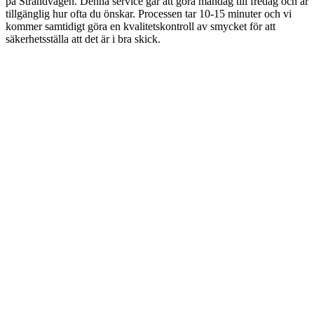
på Strandvägen. Denna service går att göra måndag till fredag och är
tillgänglig hur ofta du önskar. Processen tar 10-15 minuter och vi
kommer samtidigt göra en kvalitetskontroll av smycket för att
säkerhetsställa att det är i bra skick.