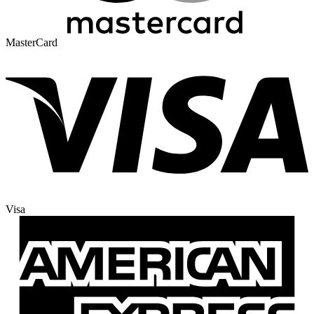
MasterCard
Visa