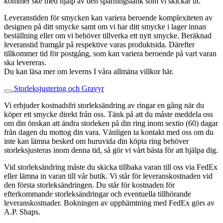
kommer ske med hjälp av den spårningslänk som vi skickar ut.
Leveranstiden för smycken kan variera beroende komplexiteten av
designen på ditt smycke samt om vi har ditt smycke i lager innan
beställning eller om vi behöver tillverka ett nytt smycke. Beräknad
leveranstid framgår på respektive varas produktsida. Därefter
tillkommer tid för postgång, som kan variera beroende på vart varan
ska levereras.
Du kan läsa mer om leverns I våra allmäna villkor här.
Storleksjustering och Gravyr
Vi erbjuder kostnadsfri storleksändring av ringar en gång när du
köper ett smycke direkt från oss. Tänk på att du måste meddela oss
om din önskan att ändra storleken på din ring inom sextio (60) dagar
från dagen du mottog din vara. Vänligen ta kontakt med oss om du
inte kan lämna besked om huruvida din köpta ring behöver
storleksjusteras inom denna tid, så gör vi vårt bästa för att hjälpa dig.
Vid storleksändring måste du skicka tillbaka varan till oss via FedEx
eller lämna in varan till vår butik. Vi står för leveranskostnaden vid
den första storleksändringen. Du står för kostnaden för
efterkommande storleksändringar och eventuella tillhörande
leveranskostnader. Bokningen av upphämtning med FedEx görs av
A.P. Shaps.