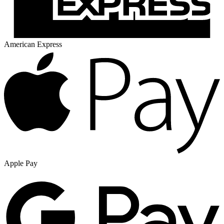
American Express
Apple Pay