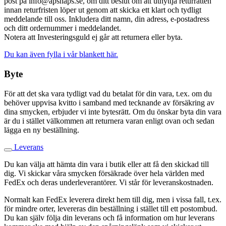
post på info@apshaps.se, om ditt beslut om att utnyttja returrätten
innan returfristen löper ut genom att skicka ett klart och tydligt
meddelande till oss. Inkludera ditt namn, din adress, e-postadress
och ditt ordernummer i meddelandet.
Notera att Investeringsguld ej går att returnera eller byta.
Du kan även fylla i vår blankett här.
Byte
För att det ska vara tydligt vad du betalat för din vara, t.ex. om du
behöver uppvisa kvitto i samband med tecknande av försäkring av
dina smycken, erbjuder vi inte bytesrätt. Om du önskar byta din vara
är du i stället välkommen att returnera varan enligt ovan och sedan
lägga en ny beställning.
Leverans
Du kan välja att hämta din vara i butik eller att få den skickad till
dig. Vi skickar våra smycken försäkrade över hela världen med
FedEx och deras underleverantörer. Vi står för leveranskostnaden.
Normalt kan FedEx leverera direkt hem till dig, men i vissa fall, t.ex.
för mindre orter, levereras din beställning i stället till ett postombud.
Du kan själv följa din leverans och få information om hur leverans