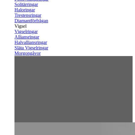
Solitärringar
Haloringar
Trestensringar
Diamantförfrågan
Vigsel
Vigselringar
Alliansringar
Halvalliansringar
Släta Vigselringar
Morgongåvor