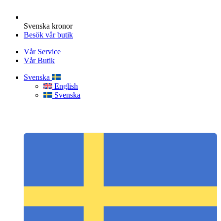
Svenska kronor
Besök vår butik
Vår Service
Vår Butik
Svenska
English
Svenska