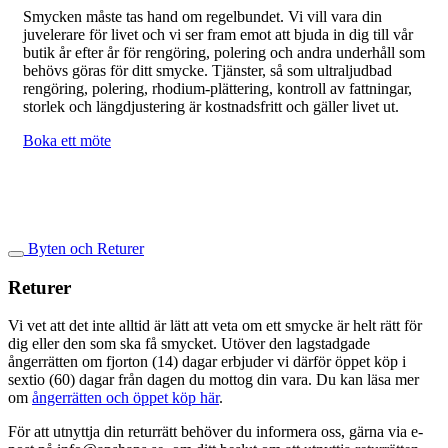
Smycken måste tas hand om regelbundet. Vi vill vara din
juvelerare för livet och vi ser fram emot att bjuda in dig till vår
butik år efter år för rengöring, polering och andra underhåll som
behövs göras för ditt smycke. Tjänster, så som ultraljudbad
rengöring, polering, rhodium-plättering, kontroll av fattningar,
storlek och längdjustering är kostnadsfritt och gäller livet ut.
Boka ett möte
Byten och Returer
Returer
Vi vet att det inte alltid är lätt att veta om ett smycke är helt rätt för
dig eller den som ska få smycket. Utöver den lagstadgade
ångerrätten om fjorton (14) dagar erbjuder vi därför öppet köp i
sextio (60) dagar från dagen du mottog din vara. Du kan läsa mer
om
ångerrätten och öppet köp här
.
För att utnyttja din returrätt behöver du informera oss, gärna via e-