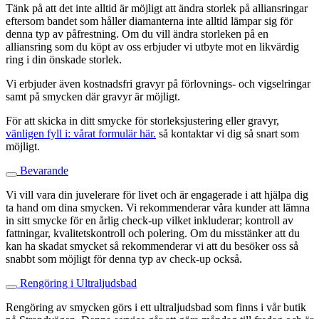
Tänk på att det inte alltid är möjligt att ändra storlek på alliansringar
eftersom bandet som håller diamanterna inte alltid lämpar sig för
denna typ av påfrestning. Om du vill ändra storleken på en
alliansring som du köpt av oss erbjuder vi utbyte mot en likvärdig
ring i din önskade storlek.
Vi erbjuder även kostnadsfri gravyr på förlovnings- och vigselringar
samt på smycken där gravyr är möjligt.
För att skicka in ditt smycke för storleksjustering eller gravyr,
vänligen fyll i: vårat formulär här.
så kontaktar vi dig så snart som
möjligt.
Bevarande
Vi vill vara din juvelerare för livet och är engagerade i att hjälpa dig
ta hand om dina smycken. Vi rekommenderar våra kunder att lämna
in sitt smycke för en årlig check-up vilket inkluderar; kontroll av
fattningar, kvalitetskontroll och polering. Om du misstänker att du
kan ha skadat smycket så rekommenderar vi att du besöker oss så
snabbt som möjligt för denna typ av check-up också.
Rengöring i Ultraljudsbad
Rengöring av smycken görs i ett ultraljudsbad som finns i vår butik