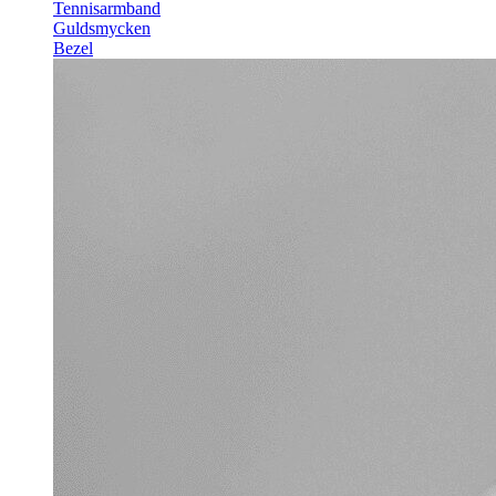
Tennisarmband
Guldsmycken
Bezel