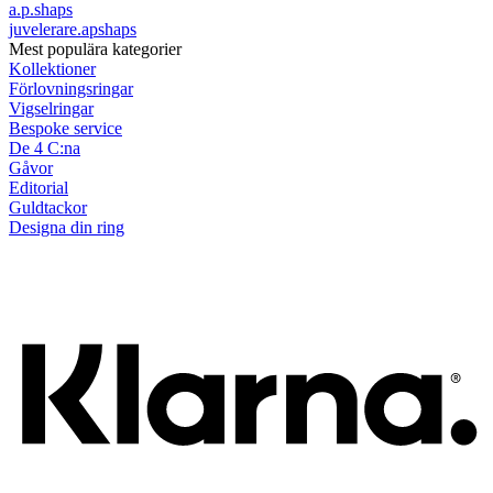
a.p.shaps
juvelerare.apshaps
Mest populära kategorier
Kollektioner
Förlovningsringar
Vigselringar
Bespoke service
De 4 C:na
Gåvor
Editorial
Guldtackor
Designa din ring