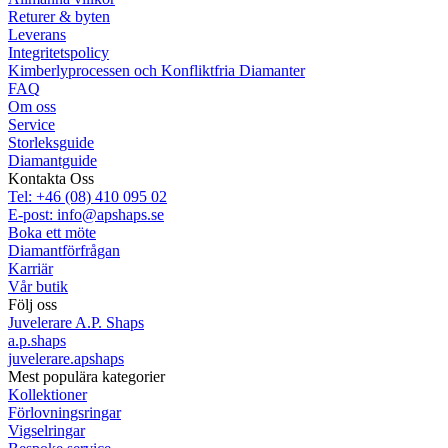
Returer & byten
Leverans
Integritetspolicy
Kimberlyprocessen och Konfliktfria Diamanter
FAQ
Om oss
Service
Storleksguide
Diamantguide
Kontakta Oss
Tel: +46 (08) 410 095 02
E-post: info@apshaps.se
Boka ett möte
Diamantförfrågan
Karriär
Vår butik
Följ oss
Juvelerare A.P. Shaps
a.p.shaps
juvelerare.apshaps
Mest populära kategorier
Kollektioner
Förlovningsringar
Vigselringar