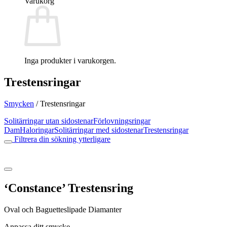
Varukorg
Inga produkter i varukorgen.
Trestensringar
Smycken
/
Trestensringar
Solitärringar utan sidostenar
Förlovningsringar
Dam
Haloringar
Solitärringar med sidostenar
Trestensringar
Filtrera din sökning ytterligare
‘Constance’ Trestensring
Oval och Baguetteslipade Diamanter
Anpassa ditt smycke