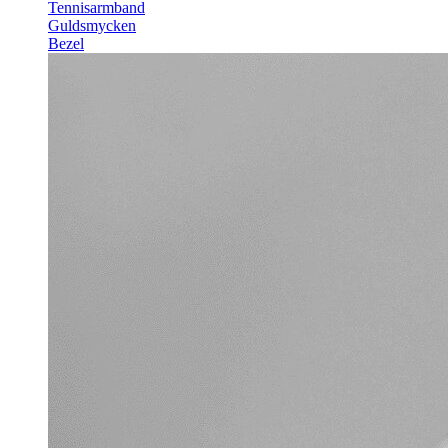
Tennisarmband
Guldsmycken
Bezel