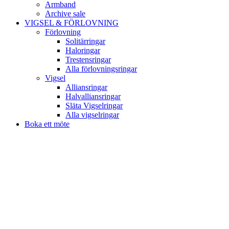
Armband
Archive sale
VIGSEL & FÖRLOVNING
Förlovning
Solitärringar
Haloringar
Trestensringar
Alla förlovningsringar
Vigsel
Alliansringar
Halvalliansringar
Släta Vigselringar
Alla vigselringar
Boka ett möte