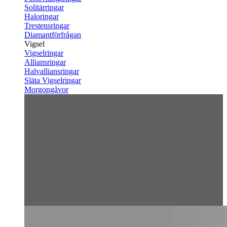
Solitärringar
Haloringar
Trestensringar
Diamantförfrågan
Vigsel
Vigselringar
Alliansringar
Halvalliansringar
Släta Vigselringar
Morgongåvor