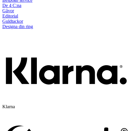
Bespoke service
De 4 C:na
Gåvor
Editorial
Guldtackor
Designa din ring
Klarna