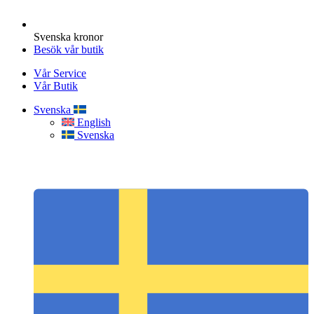
Svenska kronor
Besök vår butik
Vår Service
Vår Butik
Svenska
English
Svenska