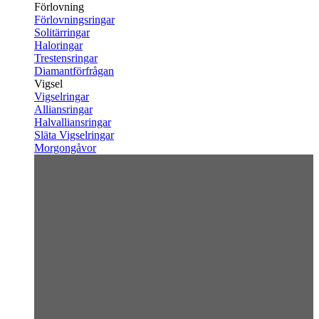
Förlovning
Förlovningsringar
Solitärringar
Haloringar
Trestensringar
Diamantförfrågan
Vigsel
Vigselringar
Alliansringar
Halvalliansringar
Släta Vigselringar
Morgongåvor