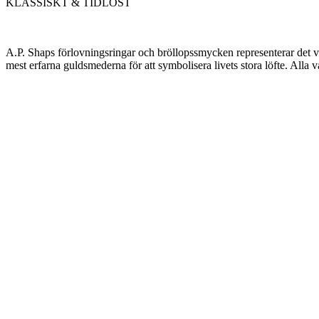
KLASSISKT & TIDLÖST
A.P. Shaps förlovningsringar och bröllopssmycken representerar det v
mest erfarna guldsmederna för att symbolisera livets stora löfte. Alla v