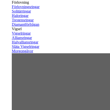
Förlovning
Förlovningsringar
Solitärringar
Haloringar
Trestensringar
Diamantförfrågan
Vigsel
Vigselringar
Alliansringar
Halvalliansringar
Släta Vigselringar
Morgongåvor