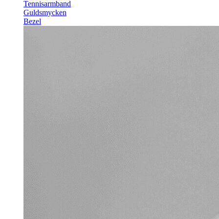
Tennisarmband
Guldsmycken
Bezel