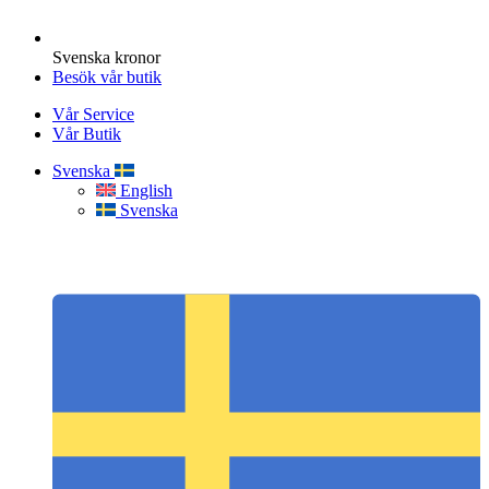
Svenska kronor
Besök vår butik
Vår Service
Vår Butik
Svenska
English
Svenska