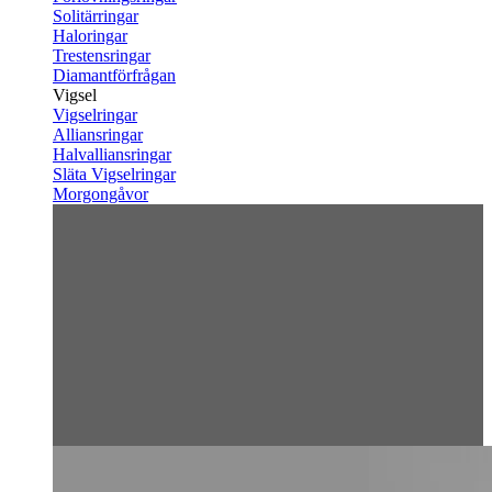
Solitärringar
Haloringar
Trestensringar
Diamantförfrågan
Vigsel
Vigselringar
Alliansringar
Halvalliansringar
Släta Vigselringar
Morgongåvor