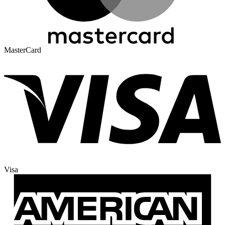
MasterCard
Visa