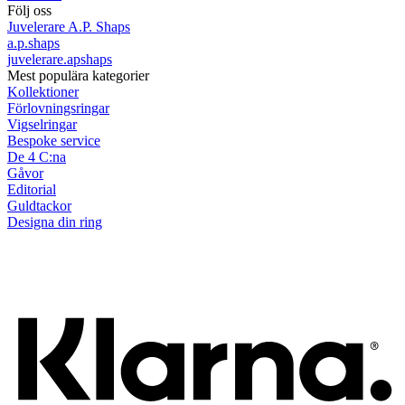
Följ oss
Juvelerare A.P. Shaps
a.p.shaps
juvelerare.apshaps
Mest populära kategorier
Kollektioner
Förlovningsringar
Vigselringar
Bespoke service
De 4 C:na
Gåvor
Editorial
Guldtackor
Designa din ring