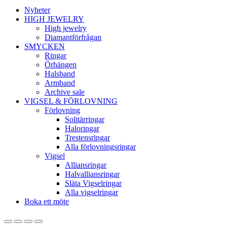
Nyheter
HIGH JEWELRY
High jewelry
Diamantförfrågan
SMYCKEN
Ringar
Örhängen
Halsband
Armband
Archive sale
VIGSEL & FÖRLOVNING
Förlovning
Solitärringar
Haloringar
Trestensringar
Alla förlovningsringar
Vigsel
Alliansringar
Halvalliansringar
Släta Vigselringar
Alla vigselringar
Boka ett möte