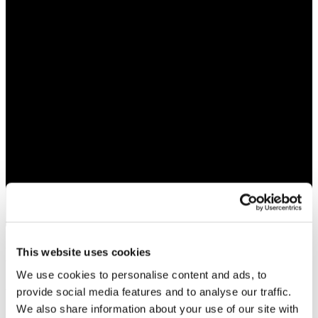
Handgjorda Smycken
This website uses cookies
We use cookies to personalise content and ads, to
Varje smycke som skapas i vår ateljé
provide social media features and to analyse our traffic.
We also share information about your use of our site with
representerar sin ägare och hens smak i