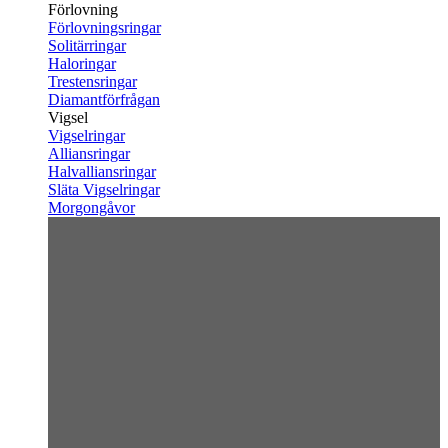
Förlovning
Förlovningsringar
Solitärringar
Haloringar
Trestensringar
Diamantförfrågan
Vigsel
Vigselringar
Alliansringar
Halvalliansringar
Släta Vigselringar
Morgongåvor