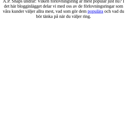
A.P. Shaps undrar: Vilken förlovningsring är mest populär just nu? I
det här blogginlägget delar vi med oss av de förlovningsringar som
våra kunder väljer allra mest, vad som gör dem
populära
och vad du
bör tänka på när du väljer ring.