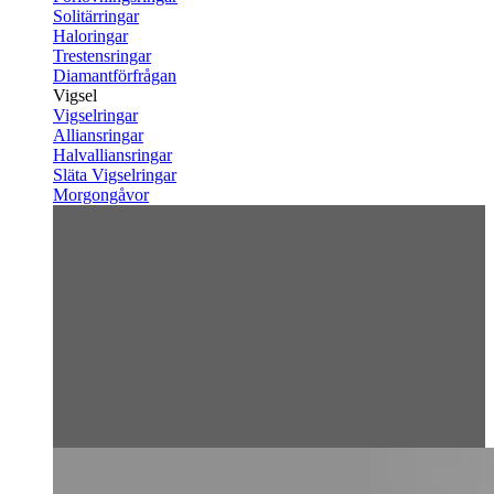
Solitärringar
Haloringar
Trestensringar
Diamantförfrågan
Vigsel
Vigselringar
Alliansringar
Halvalliansringar
Släta Vigselringar
Morgongåvor