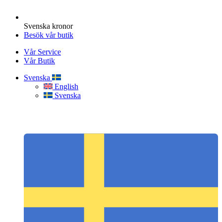
Svenska kronor
Besök vår butik
Vår Service
Vår Butik
Svenska
English
Svenska