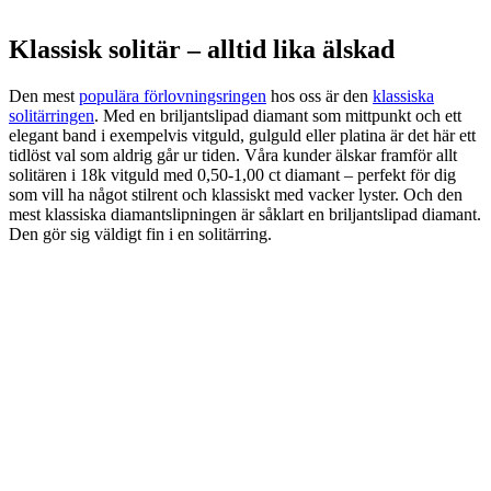
Klassisk solitär – alltid lika älskad
Den mest
populära förlovningsringen
hos oss är den
klassiska
solitärringen
. Med en briljantslipad diamant som mittpunkt och ett
elegant band i exempelvis vitguld, gulguld eller platina är det här ett
tidlöst val som aldrig går ur tiden. Våra kunder älskar framför allt
solitären i 18k vitguld med 0,50-1,00 ct diamant – perfekt för dig
som vill ha något stilrent och klassiskt med vacker lyster. Och den
mest klassiska diamantslipningen är såklart en briljantslipad diamant.
Den gör sig väldigt fin i en solitärring.