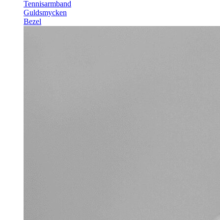
Tennisarmband
Guldsmycken
Bezel