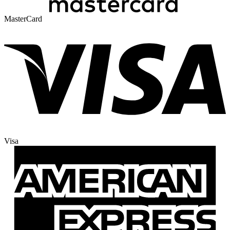
MasterCard
Visa