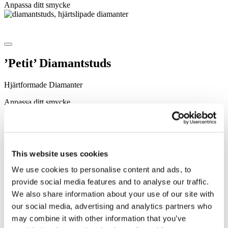
Anpassa ditt smycke
’Petit’ Diamantstuds
Hjärtformade Diamanter
Anpassa ditt smycke
'Bezel' Örhängen med Diamanter,
medium
This website uses cookies
We use cookies to personalise content and ads, to
Runda Briljantslipade Diamanter
provide social media features and to analyse our traffic.
We also share information about your use of our site with
28.500
SEK
our social media, advertising and analytics partners who
Diamantörhängen i 18K guld
may combine it with other information that you’ve