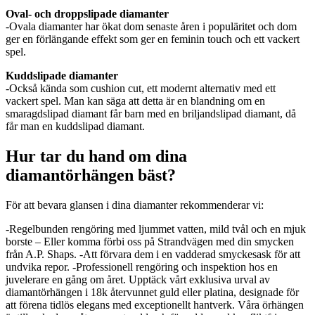
Oval- och droppslipade diamanter
-Ovala diamanter har ökat dom senaste åren i populäritet och dom
ger en förlängande effekt som ger en feminin touch och ett vackert
spel.
Kuddslipade diamanter
-Också kända som cushion cut, ett modernt alternativ med ett
vackert spel. Man kan säga att detta är en blandning om en
smaragdslipad diamant får barn med en briljandslipad diamant, då
får man en kuddslipad diamant.
Hur tar du hand om dina
diamantörhängen bäst?
För att bevara glansen i dina diamanter rekommenderar vi:
-Regelbunden rengöring med ljummet vatten, mild tvål och en mjuk
borste – Eller komma förbi oss på Strandvägen med din smycken
från A.P. Shaps. -Att förvara dem i en vadderad smyckesask för att
undvika repor. -Professionell rengöring och inspektion hos en
juvelerare en gång om året. Upptäck vårt exklusiva urval av
diamantörhängen i 18k återvunnet guld eller platina, designade för
att förena tidlös elegans med exceptionellt hantverk. Våra örhängen