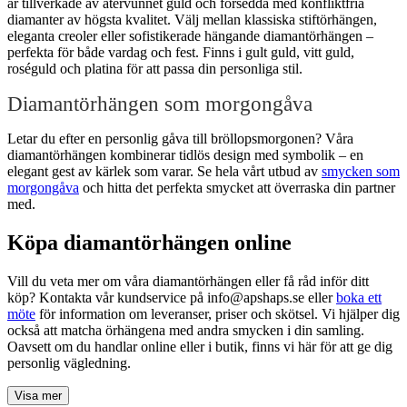
är tillverkade av återvunnet guld och försedda med konfliktfria
diamanter av högsta kvalitet. Välj mellan klassiska stiftörhängen,
eleganta creoler eller sofistikerade hängande diamantörhängen –
perfekta för både vardag och fest. Finns i gult guld, vitt guld,
roséguld och platina för att passa din personliga stil.
Diamantörhängen som morgongåva
Letar du efter en personlig gåva till bröllopsmorgonen? Våra
diamantörhängen kombinerar tidlös design med symbolik – en
elegant gest av kärlek som varar. Se hela vårt utbud av
smycken som
morgongåva
och hitta det perfekta smycket att överraska din partner
med.
Köpa diamantörhängen online
Vill du veta mer om våra diamantörhängen eller få råd inför ditt
köp? Kontakta vår kundservice på info@apshaps.se eller
boka ett
möte
för information om leveranser, priser och skötsel. Vi hjälper dig
också att matcha örhängena med andra smycken i din samling.
Oavsett om du handlar online eller i butik, finns vi här för att ge dig
personlig vägledning.
Visa mer