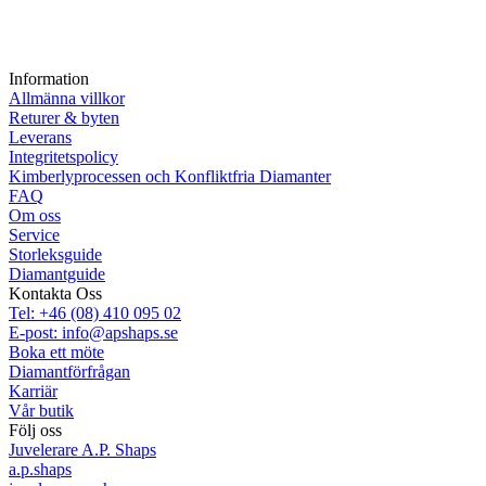
Information
Allmänna villkor
Returer & byten
Leverans
Integritetspolicy
Kimberlyprocessen och Konfliktfria Diamanter
FAQ
Om oss
Service
Storleksguide
Diamantguide
Kontakta Oss
Tel: +46 (08) 410 095 02
E-post: info@apshaps.se
Boka ett möte
Diamantförfrågan
Karriär
Vår butik
Följ oss
Juvelerare A.P. Shaps
a.p.shaps