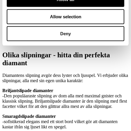
som passar alla tillfällen. Oavsett om du föredrar små, diskreta
diamanter för en subtil elegans eller större stenar för en mer
iögonfallande look, erbjuder vi ett brett utbud av storlekar, dvs olika
caratvikter för att matcha din personliga stil. Våra stiftörhängen är
Allow selection
tillverkade i 18k återvunnet guld eller platina och prydda med
briljantslipade diamanter av högsta kvalitet. Deras tidlösa design gör
dem till en perfekt gåva för födelsedagar, bröllop, årsdagar eller
Deny
andra högtider – en uppskattad present som symboliserar kärlek och
omtanke.
Olika slipningar - hitta din perfekta
diamant
Diamantens slipning avgör dess lyster och ljusspel. Vi erbjuder olika
slipningar, alla med sin egen unika karaktär:
Briljantslipade diamanter
-Den populäaraste slipning av dom alla med maximal gnister och
klassisk slipning. Briljantslipade diamanter är den slipning med flest
facetter vilket för att den glittrar allra mest av alla slipningar.
Smaragdslipade diamanter
-sofistikerad elegans med ett stort bord vilket gör att diamanten
kastar ifrån sig ljuset likt en spegel.