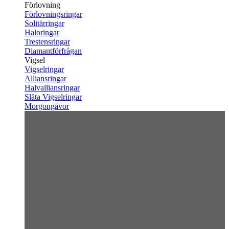
Förlovning
Förlovningsringar
Solitärringar
Haloringar
Trestensringar
Diamantförfrågan
Vigsel
Vigselringar
Alliansringar
Halvalliansringar
Släta Vigselringar
Morgongåvor