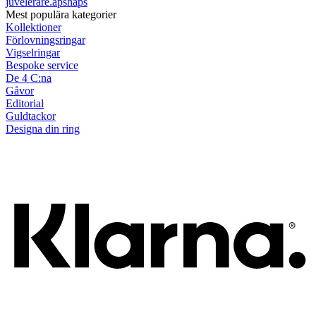
juvelerare.apshaps
Mest populära kategorier
Kollektioner
Förlovningsringar
Vigselringar
Bespoke service
De 4 C:na
Gåvor
Editorial
Guldtackor
Designa din ring