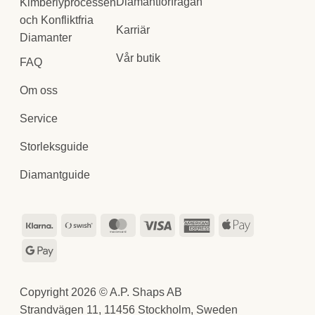
Diamantförfrågan
Kimberlyprocessen
och Konfliktfria
Karriär
Diamanter
Vår butik
FAQ
Om oss
Service
Storleksguide
Diamantguide
Klarna
Swish
MasterCard
Visa
American
Apple
(SE)
Express
Pay
Google
Pay
Copyright 2026 © A.P. Shaps AB
Strandvägen 11, 11456 Stockholm, Sweden