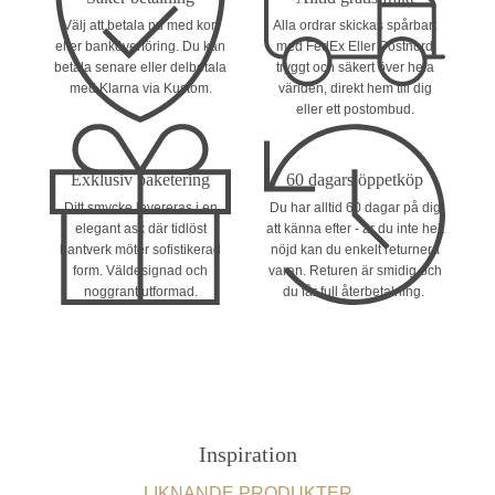
Välj att betala nu med kort
Alla ordrar skickas spårbart
eller banköverföring. Du kan
med FedEx Eller Postnord
betala senare eller delbetala
tryggt och säkert över hela
med Klarna via Kustom.
världen, direkt hem till dig
eller ett postombud.
Exklusiv paketering
60 dagars öppetköp
Ditt smycke levereras i en
Du har alltid 60 dagar på dig
elegant ask där tidlöst
att känna efter - är du inte helt
hantverk möter sofistikerad
nöjd kan du enkelt returnera
form. Väldesignad och
varan. Returen är smidig och
noggrant utformad.
du får full återbetalning.
Inspiration
LIKNANDE PRODUKTER