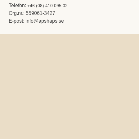
Telefon:
+46 (08) 410 095 02
Org.nr.: 559061-3427
E-post:
@ofni
es.spahspa