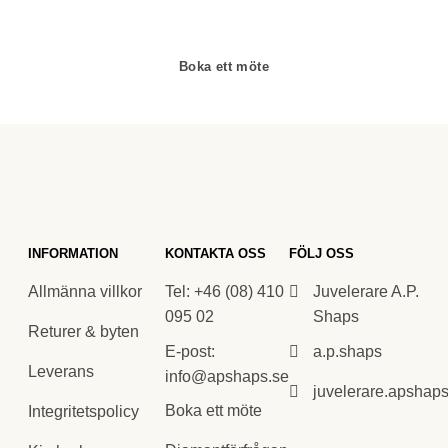
erfarenhet av exklusiva smycken.
Boka ett möte
INFORMATION
KONTAKTA OSS
FÖLJ OSS
Allmänna villkor
Tel: +46 (08) 410
Juvelerare A.P.
095 02
Shaps
Returer & byten
E-post:
a.p.shaps
Leverans
info@apshaps.se
juvelerare.apshap
Boka ett möte
Integritetspolicy