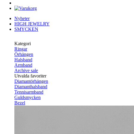
Nyheter
HIGH JEWELRY
SMYCKEN
Kategori
Ringar
Örhängen
Halsband
Armband
Archive sale
Utvalda favoriter
Diamantörhängen
Diamanthalsband
Tennisarmband
Guldsmycken
Bezel