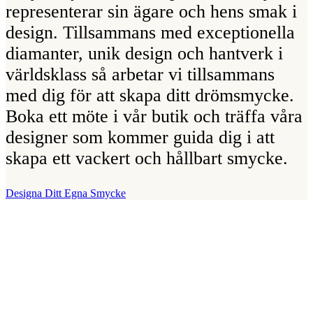
representerar sin ägare och hens smak i
design. Tillsammans med exceptionella
diamanter, unik design och hantverk i
världsklass så arbetar vi tillsammans
med dig för att skapa ditt drömsmycke.
Boka ett möte i vår butik och träffa våra
designer som kommer guida dig i att
skapa ett vackert och hållbart smycke.
Designa Ditt Egna Smycke
Vår Butik
Juvelerare A.P. Shaps butik ligger på Strandvägen i centrala
Stockholm och hit är du alltid välkommen för att prova smycken och
lära dig mer om diamanter. Vi arbetar enbart och uteslutande med
diamanter av högsta kvalitet då vårt signum är en kvalitetsstämpel.
All personal som arbetar för A.P. Shaps är utbildade gemmologer