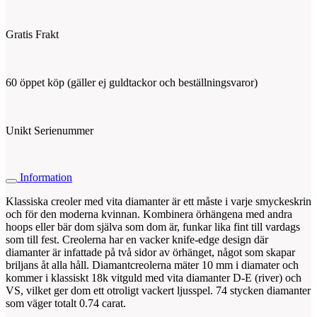
Gratis Frakt
60 öppet köp (gäller ej guldtackor och beställningsvaror)
Unikt Serienummer
Information
Klassiska creoler med vita diamanter är ett måste i varje smyckeskrin
och för den moderna kvinnan. Kombinera örhängena med andra
hoops eller bär dom själva som dom är, funkar lika fint till vardags
som till fest. Creolerna har en vacker knife-edge design där
diamanter är infattade på två sidor av örhänget, något som skapar
briljans åt alla håll. Diamantcreolerna mäter 10 mm i diamater och
kommer i klassiskt 18k vitguld med vita diamanter D-E (river) och
VS, vilket ger dom ett otroligt vackert ljusspel. 74 stycken diamanter
som väger totalt 0.74 carat.