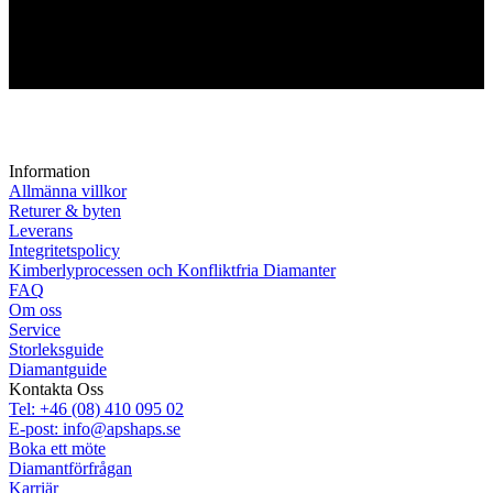
Information
Allmänna villkor
Returer & byten
Leverans
Integritetspolicy
Kimberlyprocessen och Konfliktfria Diamanter
FAQ
Om oss
Service
Storleksguide
Diamantguide
Kontakta Oss
Tel: +46 (08) 410 095 02
E-post: info@apshaps.se
Boka ett möte
Diamantförfrågan
Karriär