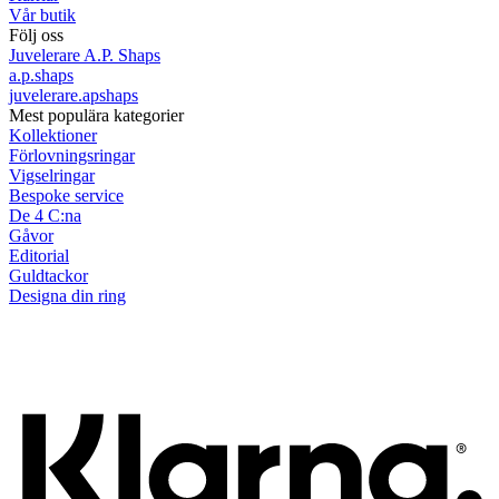
Vår butik
Följ oss
Juvelerare A.P. Shaps
a.p.shaps
juvelerare.apshaps
Mest populära kategorier
Kollektioner
Förlovningsringar
Vigselringar
Bespoke service
De 4 C:na
Gåvor
Editorial
Guldtackor
Designa din ring