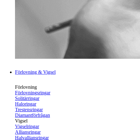
Förlovning & Vigsel
Förlovning
Förlovningsringar
Solitärringar
Haloringar
Trestensringar
Diamantförfrågan
Vigsel
Vigselringar
Alliansringar
Halvalliansringar