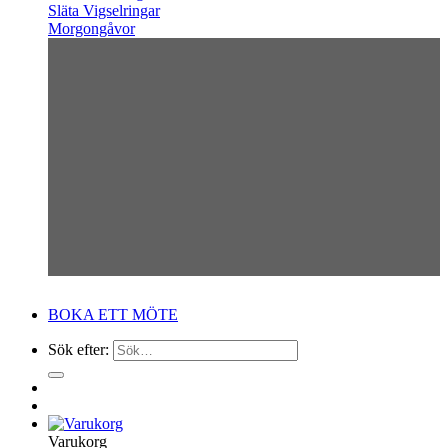
Släta Vigselringar
Morgongåvor
BOKA ETT MÖTE
Sök efter:
Varukorg