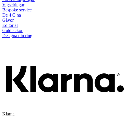
Vigselringar
Bespoke service
De 4 C:na
Gåvor
Editorial
Guldtackor
Designa din ring
Klarna