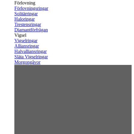
Förlovning
Förlovningsringar
Solitärringar
Haloringar
Trestensringar
Diamantförfrågan
Vigsel
Vigselringar
Alliansringar
Halvalliansringar
Släta Vigselringar
Morgongåvor