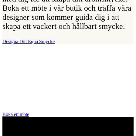
Boka ett möte i vår butik och träffa våra
designer som kommer guida dig i att
skapa ett vackert och hållbart smycke.
Designa Ditt Egna Smycke
Vår Butik
Juvelerare A.P. Shaps butik ligger på Strandvägen i centrala
Stockholm och hit är du alltid välkommen för att prova smycken och
lära dig mer om diamanter. Vi arbetar enbart och uteslutande med
diamanter av högsta kvalitet då vårt signum är en kvalitetsstämpel.
All personal som arbetar för A.P. Shaps är utbildade gemmologer
och diamant-graderare samt har en flerårig erfarenhet av exklusiva
smycken.
Boka ett möte