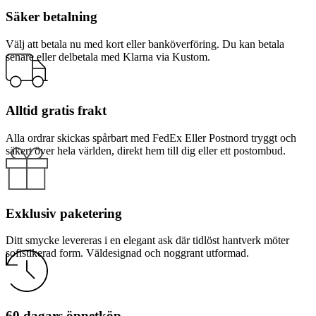
Säker betalning
Välj att betala nu med kort eller banköverföring. Du kan betala
senare eller delbetala med Klarna via Kustom.
Alltid gratis frakt
Alla ordrar skickas spårbart med FedEx Eller Postnord tryggt och
säkert över hela världen, direkt hem till dig eller ett postombud.
Exklusiv paketering
Ditt smycke levereras i en elegant ask där tidlöst hantverk möter
sofistikerad form. Väldesignad och noggrant utformad.
60 dagars öppetköp