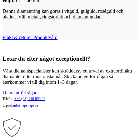
Höjd:
Ca 1.60 mm
Denna diamantring kan göras i vitguld, gulguld, roséguld och
platina. Välj metall, ringstorlek och diamant nedan.
Frakt & returer
Produktvård
Letar du efter något exceptionellt?
Våra diamantspecialister kan skräddarsy ett urval av extraordinära
diamanter efter dina önskemål. Skicka in en förfrågan så
återkommer vi till dig inom 1–3 dagar.
Diamantförfrågan
Telefon:
+46 (08) 410 095 02
E-post:
info@apshaps.se