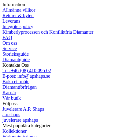
Information
Allmänna villkor
Returer & byten
Leverans
Integritetspolicy
Kimberlyprocessen och Konfliktfria Diamanter
FAQ
Om oss
Service
Storleksguide
Diamantguide
Kontakta Oss
Tel: +46 (08) 410 095 02
E-post: info@apshaps.se
Boka ett möte
Diamantförfrågan
Karriär
Vår butik
Följ oss
Juvelerare A.P. Shaps
a.p.shaps
juvelerare.apshaps
Mest populära kategorier
Kollektioner
Förlovningsringar