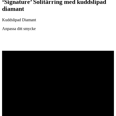
‘Signature’ Solitärring med kuddslipad
diamant
Kuddslipad Diamant
Anpassa ditt smycke