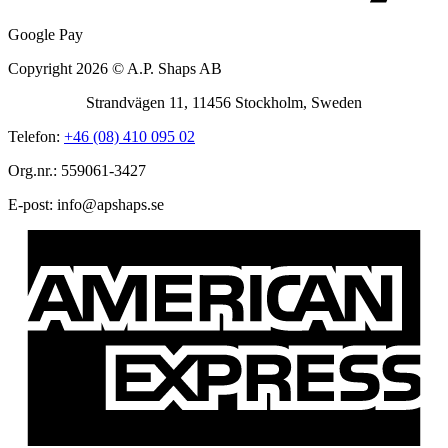
Google Pay
Copyright 2026 © A.P. Shaps AB
Strandvägen 11, 11456 Stockholm, Sweden
Telefon:
+46 (08) 410 095 02
Org.nr.: 559061-3427
E-post:
@ofni
es.spahspa