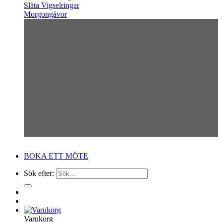
Släta Vigselringar
Morgongåvor
BOKA ETT MÖTE
Sök efter:
Varukorg