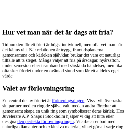
Hur vet man när det är dags att fria?
Tidpunkten för ett frieri är högst individuell, men ofta vet man när
det känns rätt. När relationen är trygg, framtidsplanerna
gemensamma och kärleken självklar, brukar det vara ett naturligt
tillfälle att ta steget. Många väljer att fria på årsdagar, nyårsafton,
under semestrar eller i samband med särskilda händelser, men lika
ofta sker frieriet under en oväntad stund som får ett alldeles eget
värde.
Valet av förlovningsring
En central del av frieriet är
förlovningsringen
. Vissa vill överraska
sin partner med en ring de själva valt, medan andra föredrar att
gemensamt skapa en unik ring som symboliserar deras kärlek. Hos
Juvelerare A.P. Shaps i Stockholm hjälper vi dig att hitta eller
designa
den perfekta förlovningsringen
. Vi arbetar enbart med
naturliga diamanter och exklusiva material, vilket gör att varje ring