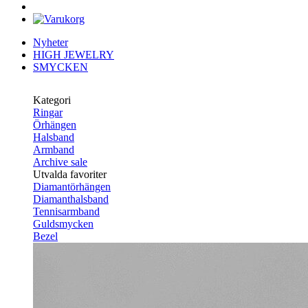
Nyheter
HIGH JEWELRY
SMYCKEN
Kategori
Ringar
Örhängen
Halsband
Armband
Archive sale
Utvalda favoriter
Diamantörhängen
Diamanthalsband
Tennisarmband
Guldsmycken
Bezel