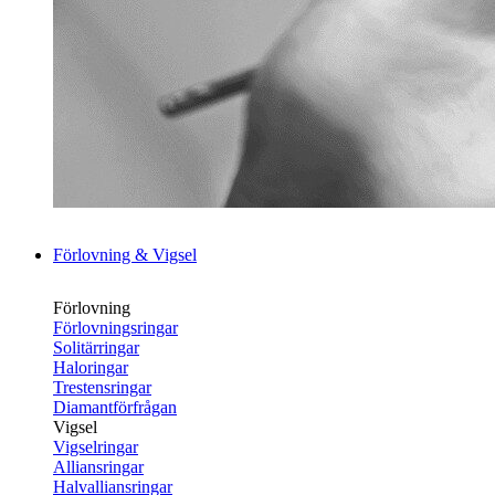
Förlovning & Vigsel
Förlovning
Förlovningsringar
Solitärringar
Haloringar
Trestensringar
Diamantförfrågan
Vigsel
Vigselringar
Alliansringar
Halvalliansringar