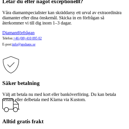
Letar du efter något exceptionellt?
Våra diamantspecialister kan skräddarsy ett urval av extraordinära
diamanter efter dina önskemål. Skicka in en förfrågan så
återkommer vi till dig inom 1–3 dagar.
Diamantförfrågan
Telefon:
+46 (08) 410 095 02
E-post:
info@apshaps.se
Säker betalning
Välj att betala nu med kort eller banköverföring. Du kan betala
senare eller delbetala med Klarna via Kustom.
Alltid gratis frakt