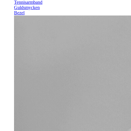
Tennisarmband
Guldsmycken
Bezel