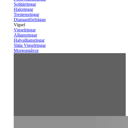
Solitärringar
Haloringar
Trestensringar
Diamantförfrågan
Vigsel
Vigselringar
Alliansringar
Halvalliansringar
Släta Vigselringar
Morgongåvor