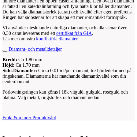
mindre diamanter i en öppen castell-infattning. Den ovala diamanten
är fattad i en katedralinfattning och fyra nätta klor håller diamanten.
Du kan välja diamantstorlek (carat) och kvalité efter egen preferens.
Ringen har sidostenar för att skapa ett mer romantiskt formspråk.
Vi använder uteslutande naturliga diamanter, och alla stenar över
0,30 carat levereras med ett
certifikat från GIA
.
Läs mer om våra
konfliktfria diamanter
.
Diamant- och metalldetaljer
Bredd:
Ca 1.80 mm
Höjd:
Ca 1.70 mm
Sido-Diamanter:
Cirka 0.015ct/per diamant, tre fjärdedelar ned på
ringskenan. Diamanterna har matchande diamantkvalité som din
centerdiamant
Förlovningsringen kan göras i 18k vitguld, gulguld, roséguld och
platina. Välj metall, ringstorlek och diamant nedan.
Frakt & returer
Produktvård