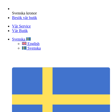
Svenska kronor
Besök vår butik
Vår Service
Vår Butik
Svenska
English
Svenska