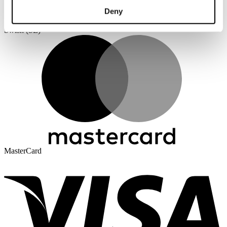
Deny
Swish (SE)
MasterCard