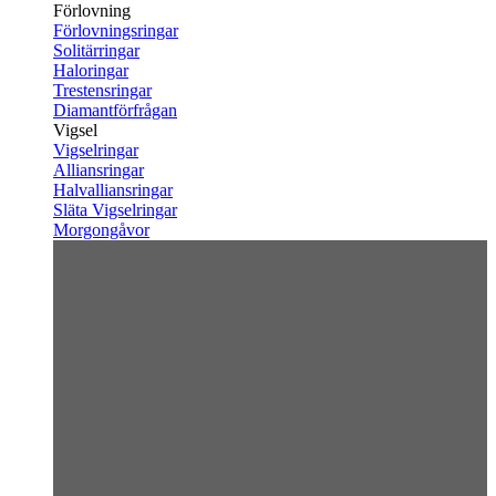
Förlovning
Förlovningsringar
Solitärringar
Haloringar
Trestensringar
Diamantförfrågan
Vigsel
Vigselringar
Alliansringar
Halvalliansringar
Släta Vigselringar
Morgongåvor