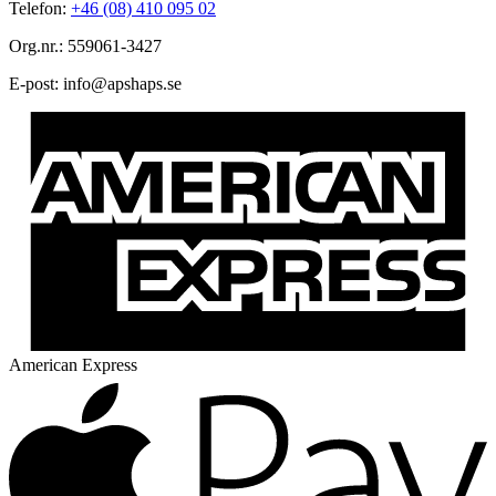
Telefon:
+46 (08) 410 095 02
Org.nr.: 559061-3427
E-post:
@ofni
es.spahspa
American Express