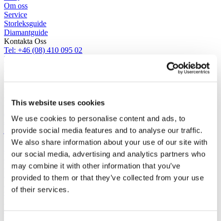
Om oss
Service
Storleksguide
Diamantguide
Kontakta Oss
Tel: +46 (08) 410 095 02
E-post: info@apshaps.se
Boka ett möte
Diamantförfrågan
Karriär
Vår butik
This website uses cookies
Följ oss
Juvelerare A.P. Shaps
We use cookies to personalise content and ads, to
a.p.shaps
provide social media features and to analyse our traffic.
juvelerare.apshaps
Mest populära kategorier
We also share information about your use of our site with
Kollektioner
our social media, advertising and analytics partners who
Förlovningsringar
may combine it with other information that you’ve
Vigselringar
Bespoke service
provided to them or that they’ve collected from your use
De 4 C:na
of their services.
Gåvor
Editorial
Guldtackor
Designa din ring