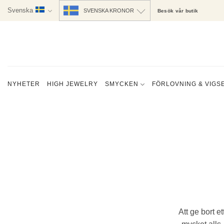
Skip
Svenska
SVENSKA KRONOR
Besök vår butik
to
content
NYHETER
HIGH JEWELRY
SMYCKEN
FÖRLOVNING & VIGS
Att ge bort et