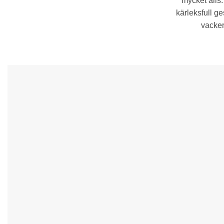
mycket alls
kärleksfull ge
vacker