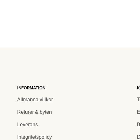
INFORMATION
K
Allmänna villkor
T
Returer & byten
E
Leverans
B
Integritetspolicy
D