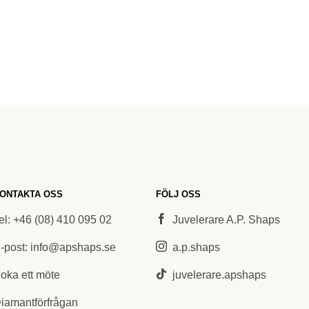
ONTAKTA OSS
FÖLJ OSS
el: +46 (08) 410 095 02
Juvelerare A.P. Shaps
-post: info@apshaps.se
a.p.shaps
oka ett möte
juvelerare.apshaps
iamantförfrågan