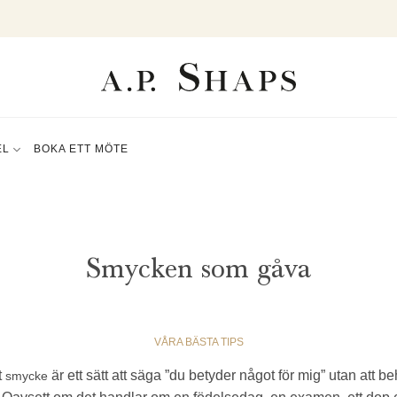
EL
BOKA ETT MÖTE
Smycken som gåva
VÅRA BÄSTA TIPS
t
är ett sätt att säga ”du betyder något för mig” utan att 
smycke