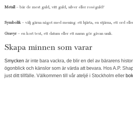
Metall
– bär de mest guld, vitt guld, silver eller roséguld?
Symbolik
– välj gärna något med mening: ett hjärta, en stjärna, ett ord ell
Gravyr
– en kort text, ett datum eller ett namn gör gåvan unik.
Skapa minnen som varar
Smycken
är inte bara vackra, de blir en del av bärarens hist
ögonblick och känslor som är värda att bevara. Hos A.P. Shaps 
just ditt tillfälle. Välkommen till vår ateljé i Stockholm eller
bok