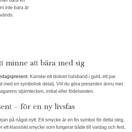
ller bara en
m inte bara är
nvänds.
tt minne att bära med sig
edagspresent
. Kanske ett diskret halsband i guld, ett par
nd med en symbolisk detalj. Vill du göra presenten ännu mer
arens stjärntecken, initial eller födelsesten.
t – för en ny livsfas
jan på något nytt. Ett smycke är en fin symbol för detta steg,
 ett klassiskt smycke som fungerar både till vardag och fest,