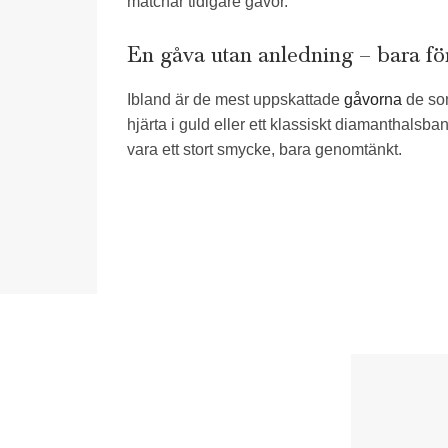
matchar tidigare gåvor.
En gåva utan anledning – bara för 
Ibland är de mest uppskattade
gåvorna
de som
hjärta i guld eller ett klassiskt diamanthalsb
vara ett stort smycke, bara genomtänkt.