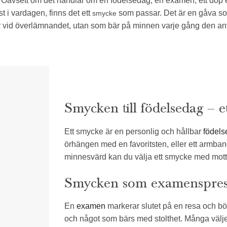
. Oavsett om det handlar om en födelsedag, en examen, ett dop e
st i vardagen, finns det ett
som passar. Det är en gåva so
smycke
 vid överlämnandet, utan som bär på minnen varje gång den a
Smycken till födelsedag – e
Ett smycke är en personlig och hållbar
födels
örhängen med en favoritsten, eller ett armba
minnesvärd kan du välja ett smycke med mottag
Smycken som examenspresen
En
examen
markerar slutet på en resa och bör
och något som bärs med stolthet. Många väljer