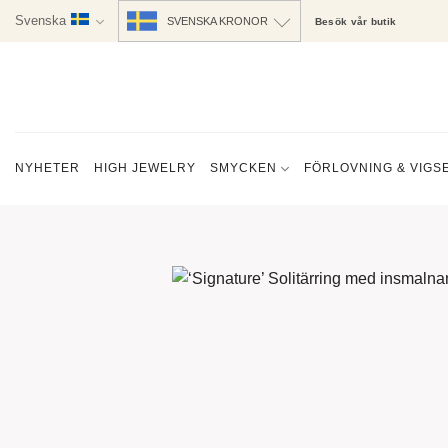
Skip
Svenska
SVENSKA KRONOR
Besök vår butik
to
content
NYHETER
HIGH JEWELRY
SMYCKEN
FÖRLOVNING & VIGS