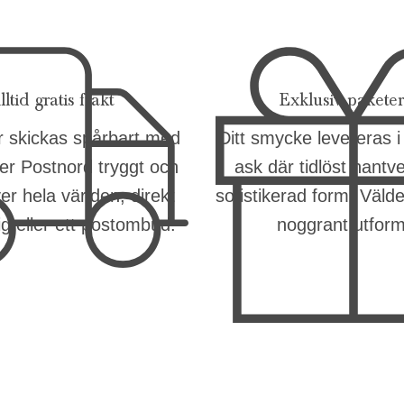
lltid gratis frakt
Exklusiv pakete
ar skickas spårbart med
Ditt smycke levereras i
er Postnord tryggt och
ask där tidlöst hantv
er hela världen, direkt
sofistikerad form. Väld
dig eller ett postombud.
noggrant utfor