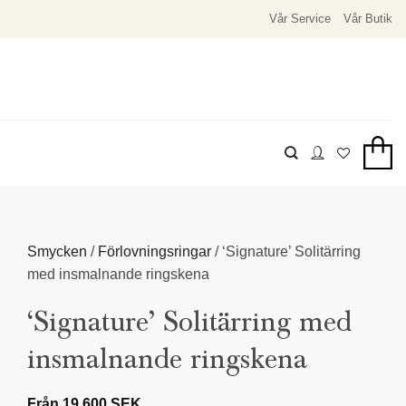
Vår Service
Vår Butik
Smycken
/
Förlovningsringar
/
‘Signature’ Solitärring
med insmalnande ringskena
‘Signature’ Solitärring med
insmalnande ringskena
Från
19.600
SEK