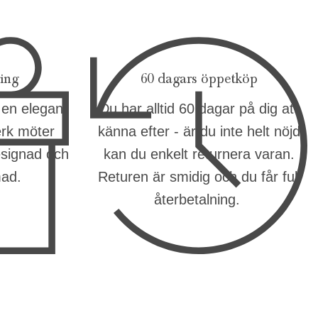
ring
60 dagars öppetköp
 en elegant
Du har alltid 60 dagar på dig att
erk möter
känna efter - är du inte helt nöjd
esignad och
kan du enkelt returnera varan.
mad.
Returen är smidig och du får full
återbetalning.