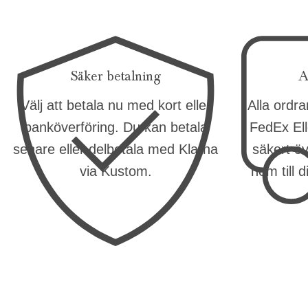
Säker betalning
A
Välj att betala nu med kort eller
Alla ordr
banköverföring. Du kan betala
FedEx Ell
senare eller delbetala med Klarna
säkert öv
via Kustom.
hem till 