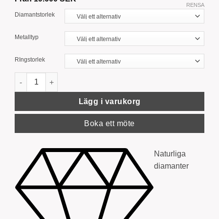
RENSA
Diamantstorlek
Metalltyp
RIngstorlek
‘Signature’ Solitärring med insmalnande ringskena mängd
Lägg i varukorg
Boka ett möte
Naturliga
diamanter