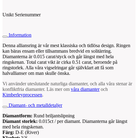
Unikt Serienummer
Information
Denna alliansring är vår mest klassiska och tidlösa design. Ringen
kan bäras ensam eller tillsammans bredvid en solitärring.
Diamanterna är 0.015 carat/styck och går längst med hela
ringskenan. Total carat vikt är cirka 0.51 carat, beroende på
ringstorlek. Alla våra vigselringar går självklart att få som
halvallianser om man skulle önska.
Vi använder uteslutande naturliga diamanter, och alla våra stenar är
konfliktfria diamanter. Läs mer om
våra diamanter
och
Kimberleyprocessen
.
Diamant- och metalldetaljer
Diamantform:
Rund briljantslipning
Diamant storlek:
0.015ct / per diamant. Diamanterna går längst
med hela ringskenan.
Färg:
D-E (River)
Klarhet:
VS