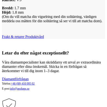
Bredd:
1.7 mm
Höjd:
1.8 mm
(Om du vill matcha din vigselring med din solitärring, vänligen
meddela oss måtten för din solitärring så ser vi till att matcha dom).
Frakt & returer
Produktvård
Letar du efter något exceptionellt?
Våra diamantspecialister kan skräddarsy ett urval av extraordinära
diamanter efter dina önskemål. Skicka in en förfrågan så
återkommer vi till dig inom 1–3 dagar.
Diamantförfrågan
Telefon:
+46 (08) 410 095 02
E-post:
info@apshaps.se