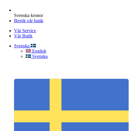
Svenska kronor
Besök vår butik
Vår Service
Vår Butik
Svenska
English
Svenska