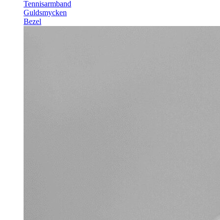
Tennisarmband
Guldsmycken
Bezel