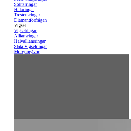
Solitärringar
Haloringar
Trestensringar
Diamantförfrågan
Vigsel
Vigselringar
Alliansringar
Halvalliansringar
Släta Vigselringar
Morgongåvor