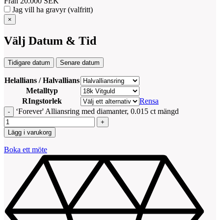
Från
20.000
SEK
Jag vill ha gravyr (valfritt)
×
Välj Datum & Tid
Tidigare datum
Senare datum
Helallians / Halvallians
Metalltyp
RIngstorlek
Rensa
‘Forever' Alliansring med diamanter, 0.015 ct mängd
Lägg i varukorg
Boka ett möte