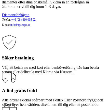
diamanter efter dina önskemål. Skicka in en förfrågan så
återkommer vi till dig inom 1–3 dagar.
Diamantförfrågan
Telefon:
+46 (08) 410 095 02
E-post:
info@apshaps.se
Säker betalning
Välj att betala nu med kort eller banköverföring. Du kan betala
senare eller delbetala med Klarna via Kustom.
Alltid gratis frakt
Alla ordrar skickas spårbart med FedEx Eller Postnord tryggt och
säkert över hela världen, direkt hem till dig eller ett postombud.