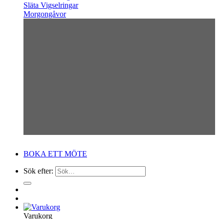
Släta Vigselringar
Morgongåvor
BOKA ETT MÖTE
Sök efter:
Varukorg