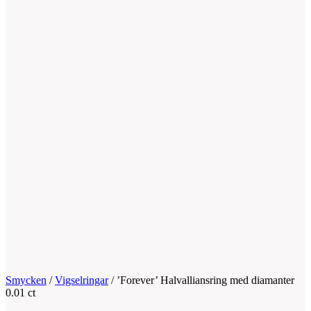
Smycken
/
Vigselringar
/
’Forever’ Halvalliansring med diamanter
0.01 ct