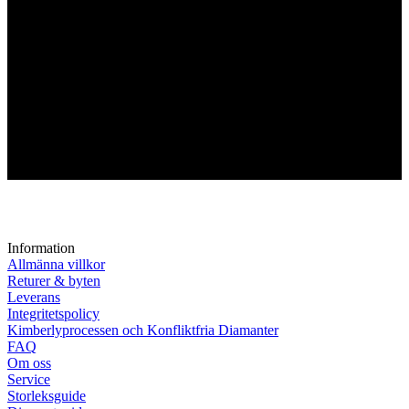
Information
Allmänna villkor
Returer & byten
Leverans
Integritetspolicy
Kimberlyprocessen och Konfliktfria Diamanter
FAQ
Om oss
Service
Storleksguide