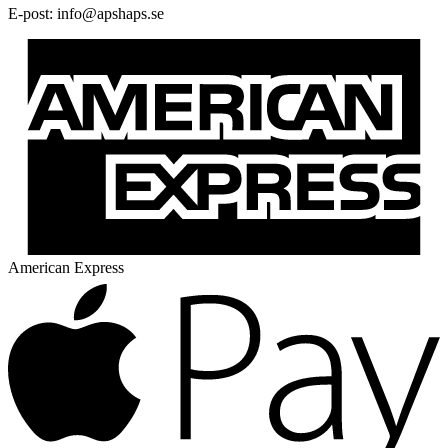
E-post:
@ofni
es.spahspa
American Express