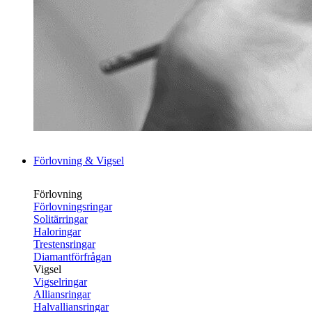
Förlovning & Vigsel
Förlovning
Förlovningsringar
Solitärringar
Haloringar
Trestensringar
Diamantförfrågan
Vigsel
Vigselringar
Alliansringar
Halvalliansringar