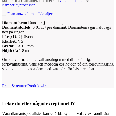
konfliktfria diamanter. Läs mer om
våra diamanter
och
Kimberleyprocessen
.
Diamant- och metalldetaljer
Diamantform:
Rund briljantslipning
Diamant storlek:
0.01 ct / per diamant. Diamanterna går halvvägs
ned på ringen.
Färg:
D-E (River)
Klarhet:
VS
Bredd:
Ca 1.5 mm
Höjd:
Ca 1.8 mm
Om du vill matcha halvalliansringen med din befintliga
förlovningsring, vänligen meddela oss höjden på din förlovningsring
så att vi kan anpassa dem med varandra för bästa resultat.
Frakt & returer
Produktvård
Letar du efter något exceptionellt?
Våra diamantspecialister kan skräddarsy ett urval av extraordinära