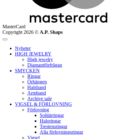
MasterCard
Copyright 2026 ©
A.P. Shaps
Nyheter
HIGH JEWELRY
High jewelry
Diamantförfrågan
SMYCKEN
Ringar
Örhängen
Halsband
Armband
Archive sale
VIGSEL & FÖRLOVNING
Förlovning
Solitärringar
Haloringar
Trestensringar
Alla förlovningsringar
Vigsel