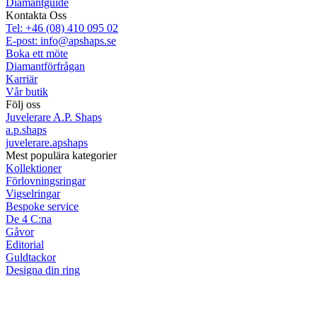
Diamantguide
Kontakta Oss
Tel: +46 (08) 410 095 02
E-post: info@apshaps.se
Boka ett möte
Diamantförfrågan
Karriär
Vår butik
Följ oss
Juvelerare A.P. Shaps
a.p.shaps
juvelerare.apshaps
Mest populära kategorier
Kollektioner
Förlovningsringar
Vigselringar
Bespoke service
De 4 C:na
Gåvor
Editorial
Guldtackor
Designa din ring