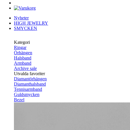
Nyheter
HIGH JEWELRY
SMYCKEN
Kategori
Ringar
Örhängen
Halsband
Armband
Archive sale
Utvalda favoriter
Diamantörhängen
Diamanthalsband
Tennisarmband
Guldsmycken
Bezel