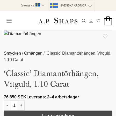
Skip
Svenska
SVENSKA KRONOR
to
content
Smycken
/
Örhängen
/
‘Classic’ Diamantörhängen, Vitguld,
1.10 Carat
‘Classic’ Diamantörhängen,
Vitguld, 1.10 Carat
76.850
SEK
Leverans: 2–4 arbetsdagar
‘Classic’ Diamantörhängen, Vitguld, 1.10 Carat mängd
Lägg i varukorg