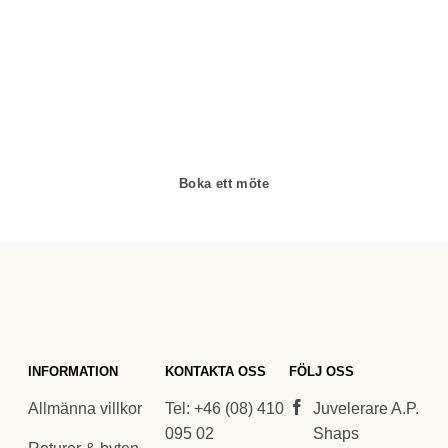
prova smycken och lära dig mer om diamanter. Vi
arbetar enbart och uteslutande med diamanter av
högsta kvalitet då vårt signum är en kvalitetsstämpel. All
personal som arbetar för A.P. Shaps är utbildade
gemmologer och diamant-graderare samt har en flerårig
erfarenhet av exklusiva smycken.
Boka ett möte
INFORMATION
KONTAKTA OSS
FÖLJ OSS
Allmänna villkor
Tel: +46 (08) 410
Juvelerare A.P.
095 02
Shaps