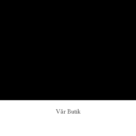
Vår Butik
Juvelerare A.P. Shaps butik ligger på Strandvägen i
centrala Stockholm och hit är du alltid välkommen för att