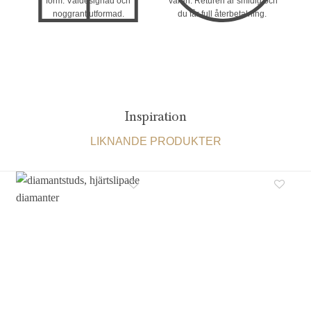
form. Väldesignad och
varan. Returen är smidig och
noggrant utformad.
du får full återbetalning.
Inspiration
LIKNANDE PRODUKTER