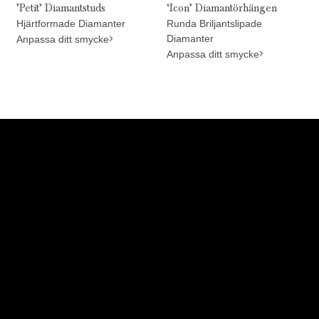
’Petit’ Diamantstuds
‘Icon’ Diamantörhängen
Hjärtformade Diamanter
Runda Briljantslipade
Diamanter
Anpassa ditt smycke
Anpassa ditt smycke