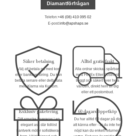
Diamantförfrågan
Telefon:
+46 (08) 410 095 02
E-post:
info@apshaps.se
Säker betalning
Alltid gratis frakt
Välj att betala nu med kort
Alla ordrar skickas spårbart
eller banköverföring. Du kan
med FedEx Eller Postnord
betala senare eller delbetala
tryggt och säkert över hela
med Klarna via Kustom.
världen, direkt hem till dig
eller ett postombud.
Exklusiv paketering
60 dagars öppetköp
Ditt smycke levereras i en
Du har alltid 60 dagar på dig
elegant ask där tidlöst
att känna efter - är du inte helt
hantverk möter sofistikerad
nöjd kan du enkelt returnera