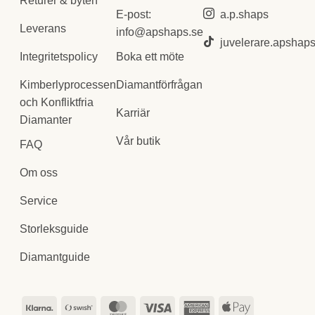
Returer & byten
E-post:
a.p.shaps
Leverans
info@apshaps.se
juvelerare.apshap
Boka ett möte
Integritetspolicy
Diamantförfrågan
Kimberlyprocessen
och Konfliktfria
Karriär
Diamanter
Vår butik
FAQ
Om oss
Service
Storleksguide
Diamantguide
Klarna
Swish
MasterCard
Visa
American
Apple