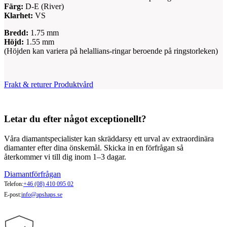
Färg:
D-E (River)
Klarhet:
VS
Bredd:
1.75 mm
Höjd:
1.55 mm
(Höjden kan variera på helallians-ringar beroende på ringstorleken)
Frakt & returer
Produktvård
Letar du efter något exceptionellt?
Våra diamantspecialister kan skräddarsy ett urval av extraordinära
diamanter efter dina önskemål. Skicka in en förfrågan så
återkommer vi till dig inom 1–3 dagar.
Diamantförfrågan
Telefon:
+46 (08) 410 095 02
E-post:
info@apshaps.se