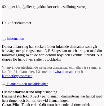
60 öppet köp (gäller ej guldtackor och beställningsvaror)
Unikt Serienummer
Information
Denna alliansring har vackert faden-infattade diamanter som går
halvvägs ner på ringskenan. A.P. Shaps kan matcha ringen med din
förlovningsring så att de har identisk höjd och eventuellt bredd. Allt
skapas för hand i vår ateljé i Stockholm.
Vi använder uteslutande naturliga diamanter, och alla våra stenar är
konfliktfria diamanter. Läs mer om
våra diamanter
och
Kimberleyprocessen
.
Diamant- och metalldetaljer
Diamantform:
Rund briljantslipning
Diamant storlek:
0.02ct / per diamant, diamanterna går längst med
hela ringen och blir mindre vid insmalningen.
Carat-Vikt:
Totalt cirka 0.60 carat beroende på ringstorlek