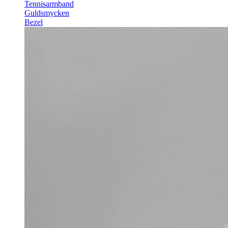
Tennisarmband
Guldsmycken
Bezel