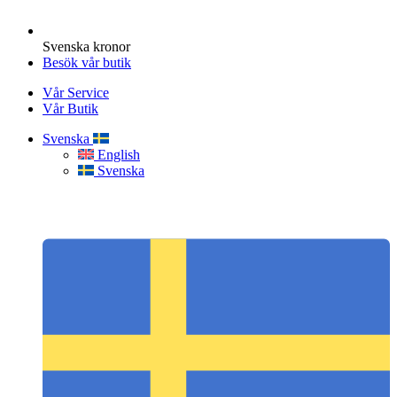
Svenska kronor
Besök vår butik
Vår Service
Vår Butik
Svenska
English
Svenska