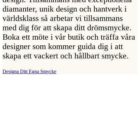
diamanter, unik design och hantverk i
världsklass så arbetar vi tillsammans
med dig för att skapa ditt drömsmycke.
Boka ett möte i vår butik och träffa våra
designer som kommer guida dig i att
skapa ett vackert och hållbart smycke.
Designa Ditt Egna Smycke
Vår Butik
Juvelerare A.P. Shaps butik ligger på Strandvägen i centrala
Stockholm och hit är du alltid välkommen för att prova smycken och
lära dig mer om diamanter. Vi arbetar enbart och uteslutande med
diamanter av högsta kvalitet då vårt signum är en kvalitetsstämpel.
All personal som arbetar för A.P. Shaps är utbildade gemmologer
och diamant-graderare samt har en flerårig erfarenhet av exklusiva
smycken.