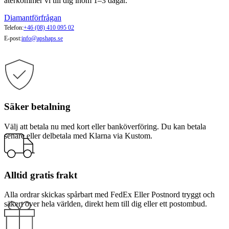
återkommer vi till dig inom 1–3 dagar.
Diamantförfrågan
Telefon:
+46 (08) 410 095 02
E-post:
info@apshaps.se
Säker betalning
Välj att betala nu med kort eller banköverföring. Du kan betala
senare eller delbetala med Klarna via Kustom.
Alltid gratis frakt
Alla ordrar skickas spårbart med FedEx Eller Postnord tryggt och
säkert över hela världen, direkt hem till dig eller ett postombud.