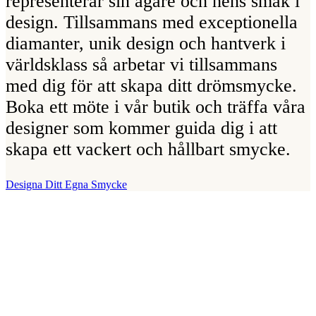
representerar sin ägare och hens smak i
design. Tillsammans med exceptionella
diamanter, unik design och hantverk i
världsklass så arbetar vi tillsammans
med dig för att skapa ditt drömsmycke.
Boka ett möte i vår butik och träffa våra
designer som kommer guida dig i att
skapa ett vackert och hållbart smycke.
Designa Ditt Egna Smycke
Vår Butik
Juvelerare A.P. Shaps butik ligger på Strandvägen i centrala
Stockholm och hit är du alltid välkommen för att prova smycken och
lära dig mer om diamanter. Vi arbetar enbart och uteslutande med
diamanter av högsta kvalitet då vårt signum är en kvalitetsstämpel.
All personal som arbetar för A.P. Shaps är utbildade gemmologer