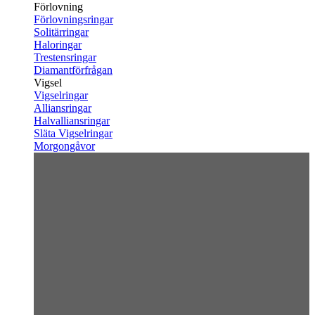
Förlovning
Förlovningsringar
Solitärringar
Haloringar
Trestensringar
Diamantförfrågan
Vigsel
Vigselringar
Alliansringar
Halvalliansringar
Släta Vigselringar
Morgongåvor