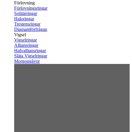
Förlovning
Förlovningsringar
Solitärringar
Haloringar
Trestensringar
Diamantförfrågan
Vigsel
Vigselringar
Alliansringar
Halvalliansringar
Släta Vigselringar
Morgongåvor