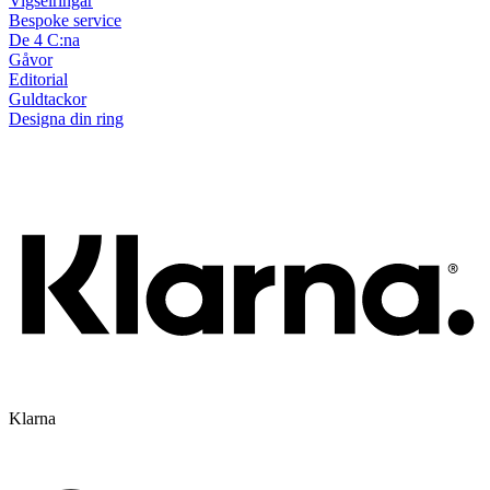
Vigselringar
Bespoke service
De 4 C:na
Gåvor
Editorial
Guldtackor
Designa din ring
Klarna