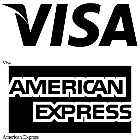
Visa
American Express