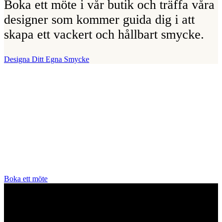
Boka ett möte i vår butik och träffa våra
designer som kommer guida dig i att
skapa ett vackert och hållbart smycke.
Designa Ditt Egna Smycke
Vår Butik
Juvelerare A.P. Shaps butik ligger på Strandvägen i centrala
Stockholm och hit är du alltid välkommen för att prova smycken och
lära dig mer om diamanter. Vi arbetar enbart och uteslutande med
diamanter av högsta kvalitet då vårt signum är en kvalitetsstämpel.
All personal som arbetar för A.P. Shaps är utbildade gemmologer
och diamant-graderare samt har en flerårig erfarenhet av exklusiva
smycken.
Boka ett möte