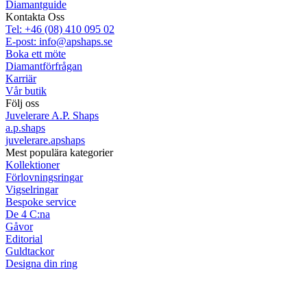
Diamantguide
Kontakta Oss
Tel: +46 (08) 410 095 02
E-post: info@apshaps.se
Boka ett möte
Diamantförfrågan
Karriär
Vår butik
Följ oss
Juvelerare A.P. Shaps
a.p.shaps
juvelerare.apshaps
Mest populära kategorier
Kollektioner
Förlovningsringar
Vigselringar
Bespoke service
De 4 C:na
Gåvor
Editorial
Guldtackor
Designa din ring