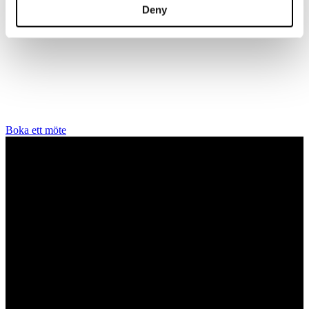
Deny
Juvelerare A.P. Shaps butik ligger på Strandvägen i centrala
Stockholm och hit är du alltid välkommen för att prova smycken och
lära dig mer om diamanter. Vi arbetar enbart och uteslutande med
diamanter av högsta kvalitet då vårt signum är en kvalitetsstämpel.
All personal som arbetar för A.P. Shaps är utbildade gemmologer
och diamant-graderare samt har en flerårig erfarenhet av exklusiva
smycken.
Boka ett möte