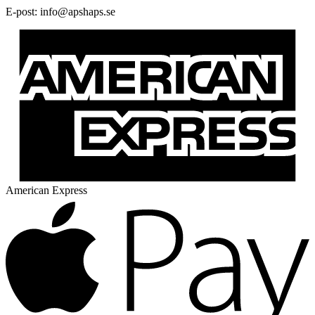
E-post:
@ofni
es.spahspa
American Express