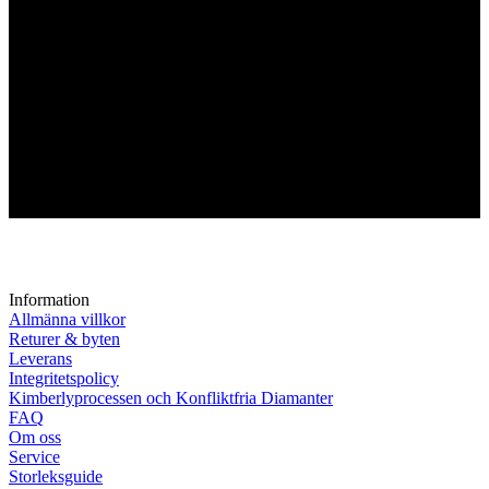
Information
Allmänna villkor
Returer & byten
Leverans
Integritetspolicy
Kimberlyprocessen och Konfliktfria Diamanter
FAQ
Om oss
Service
Storleksguide