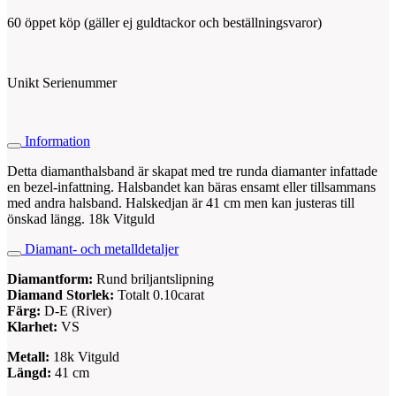
60 öppet köp (gäller ej guldtackor och beställningsvaror)
Unikt Serienummer
Information
Detta diamanthalsband är skapat med tre runda diamanter infattade
en bezel-infattning. Halsbandet kan bäras ensamt eller tillsammans
med andra halsband. Halskedjan är 41 cm men kan justeras till
önskad längg. 18k Vitguld
Diamant- och metalldetaljer
Diamantform:
Rund briljantslipning
Diamand Storlek:
Totalt 0.10carat
Färg:
D-E (River)
Klarhet:
VS
Metall:
18k Vitguld
Längd:
41 cm