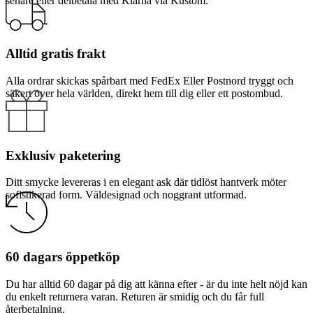
senare eller delbetala med Klarna via Kustom.
Alltid gratis frakt
Alla ordrar skickas spårbart med FedEx Eller Postnord tryggt och
säkert över hela världen, direkt hem till dig eller ett postombud.
Exklusiv paketering
Ditt smycke levereras i en elegant ask där tidlöst hantverk möter
sofistikerad form. Väldesignad och noggrant utformad.
60 dagars öppetköp
Du har alltid 60 dagar på dig att känna efter - är du inte helt nöjd kan
du enkelt returnera varan. Returen är smidig och du får full
återbetalning.