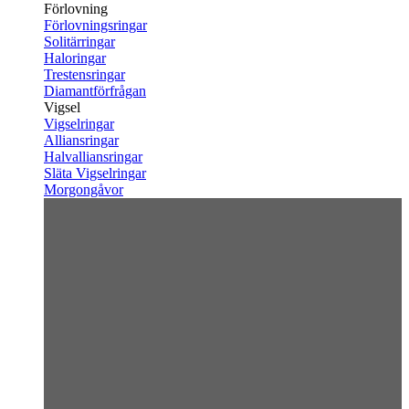
Förlovning
Förlovningsringar
Solitärringar
Haloringar
Trestensringar
Diamantförfrågan
Vigsel
Vigselringar
Alliansringar
Halvalliansringar
Släta Vigselringar
Morgongåvor