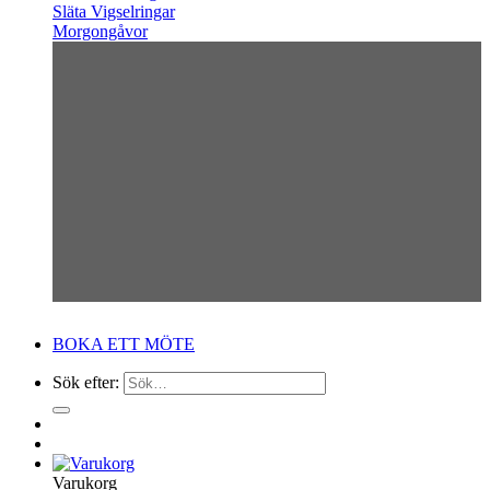
Släta Vigselringar
Morgongåvor
BOKA ETT MÖTE
Sök efter:
Varukorg