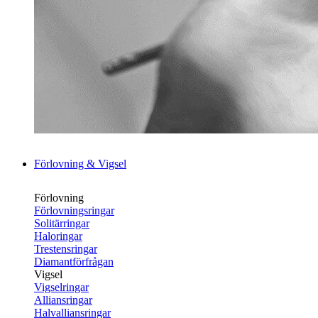
Förlovning & Vigsel
Förlovning
Förlovningsringar
Solitärringar
Haloringar
Trestensringar
Diamantförfrågan
Vigsel
Vigselringar
Alliansringar
Halvalliansringar