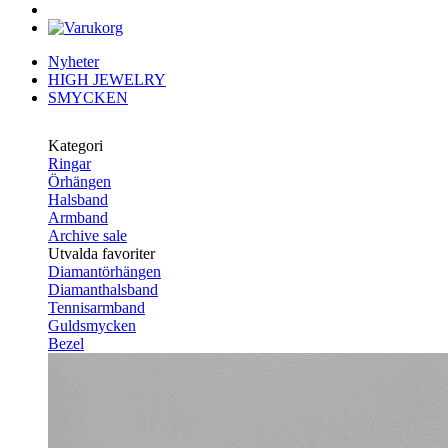
Nyheter
HIGH JEWELRY
SMYCKEN
Kategori
Ringar
Örhängen
Halsband
Armband
Archive sale
Utvalda favoriter
Diamantörhängen
Diamanthalsband
Tennisarmband
Guldsmycken
Bezel