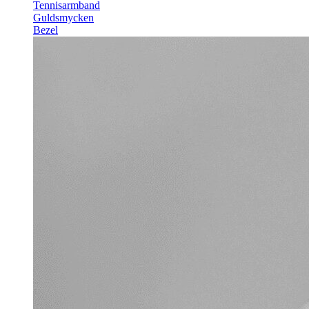
Tennisarmband
Guldsmycken
Bezel