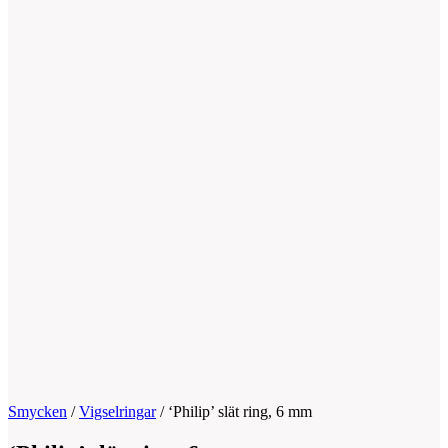
Smycken
/
Vigselringar
/
‘Philip’ slät ring, 6 mm