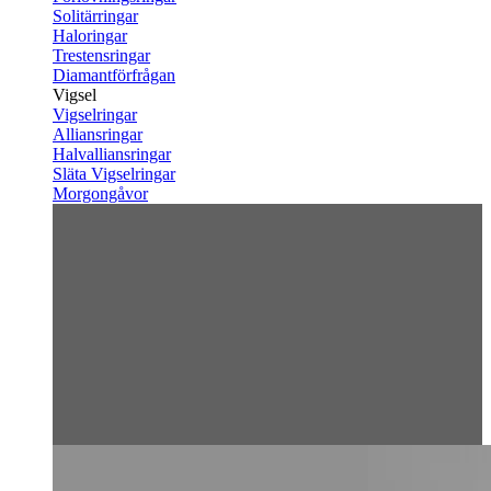
Solitärringar
Haloringar
Trestensringar
Diamantförfrågan
Vigsel
Vigselringar
Alliansringar
Halvalliansringar
Släta Vigselringar
Morgongåvor