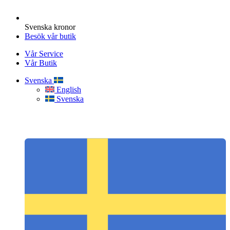
Svenska kronor
Besök vår butik
Vår Service
Vår Butik
Svenska
English
Svenska