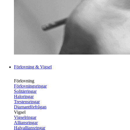
Förlovning & Vigsel
Förlovning
Förlovningsringar
Solitärringar
Haloringar
Trestensringar
Diamantförfrågan
Vigsel
Vigselringar
Alliansringar
Halvalliansringar