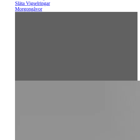
Släta Vigselringar
Morgongåvor