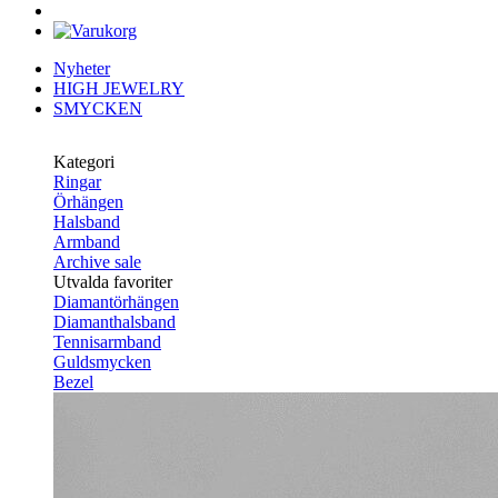
Nyheter
HIGH JEWELRY
SMYCKEN
Kategori
Ringar
Örhängen
Halsband
Armband
Archive sale
Utvalda favoriter
Diamantörhängen
Diamanthalsband
Tennisarmband
Guldsmycken
Bezel