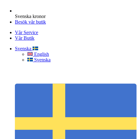
Svenska kronor
Besök vår butik
Vår Service
Vår Butik
Svenska
English
Svenska