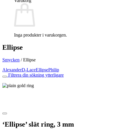
Varukorg
Inga produkter i varukorgen.
Ellipse
Smycken
/
Ellipse
Alexander
D-Lace
Ellipse
Philip
Filtrera din sökning ytterligare
‘Ellipse’ slät ring, 3 mm