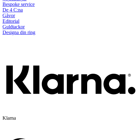
Bespoke service
De 4 C:na
Gåvor
Editorial
Guldtackor
Designa din ring
Klarna