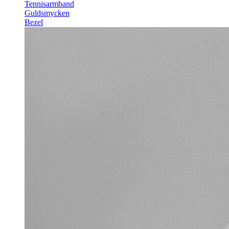
Tennisarmband
Guldsmycken
Bezel