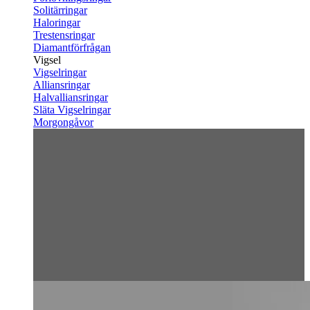
Solitärringar
Haloringar
Trestensringar
Diamantförfrågan
Vigsel
Vigselringar
Alliansringar
Halvalliansringar
Släta Vigselringar
Morgongåvor