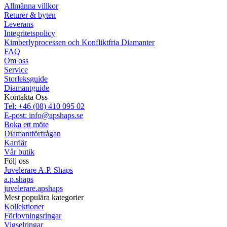
Allmänna villkor
Returer & byten
Leverans
Integritetspolicy
Kimberlyprocessen och Konfliktfria Diamanter
FAQ
Om oss
Service
Storleksguide
Diamantguide
Kontakta Oss
Tel: +46 (08) 410 095 02
E-post: info@apshaps.se
Boka ett möte
Diamantförfrågan
Karriär
Vår butik
Följ oss
Juvelerare A.P. Shaps
a.p.shaps
juvelerare.apshaps
Mest populära kategorier
Kollektioner
Förlovningsringar
Vigselringar