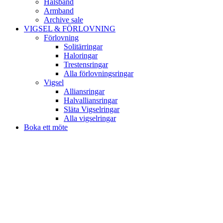
Halsband
Armband
Archive sale
VIGSEL & FÖRLOVNING
Förlovning
Solitärringar
Haloringar
Trestensringar
Alla förlovningsringar
Vigsel
Alliansringar
Halvalliansringar
Släta Vigselringar
Alla vigselringar
Boka ett möte