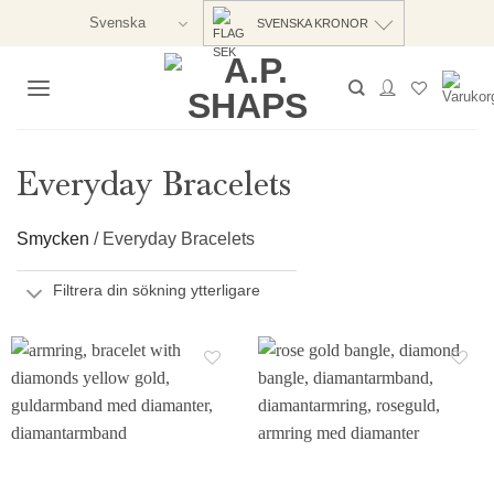
Skip
Svenska
SVENSKA KRONOR
to
content
Everyday Bracelets
Smycken
/
Everyday Bracelets
Filtrera din sökning ytterligare