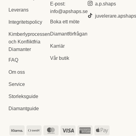
E-post:
a.p.shaps
Leverans
info@apshaps.se
juvelerare.apshap
Boka ett möte
Integritetspolicy
Diamantförfrågan
Kimberlyprocessen
och Konfliktfria
Karriär
Diamanter
Vår butik
FAQ
Om oss
Service
Storleksguide
Diamantguide
Klarna
Swish
MasterCard
Visa
American
Apple