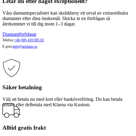
Letar du efter något exceptionellt?
Våra diamantspecialister kan skräddarsy ett urval av extraordinära
diamanter efter dina önskemål. Skicka in en förfrågan så
återkommer vi till dig inom 1–3 dagar.
Diamantförfrågan
Telefon:
+46 (08) 410 095 02
E-post:
info@apshaps.se
Säker betalning
Välj att betala nu med kort eller banköverföring. Du kan betala
senare eller delbetala med Klarna via Kustom.
Alltid gratis frakt