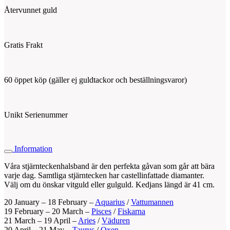
Återvunnet guld
Gratis Frakt
60 öppet köp (gäller ej guldtackor och beställningsvaror)
Unikt Serienummer
Information
Våra stjärnteckenhalsband är den perfekta gåvan som går att bära
varje dag. Samtliga stjärntecken har castellinfattade diamanter.
Välj om du önskar vitguld eller gulguld. Kedjans längd är 41 cm.
20 January – 18 February –
Aquarius
/
Vattumannen
19 February – 20 March –
Pisces
/
Fiskarna
21 March – 19 April –
Aries
/
Väduren
20 April – 21 May –
Taurus
/
Oxen