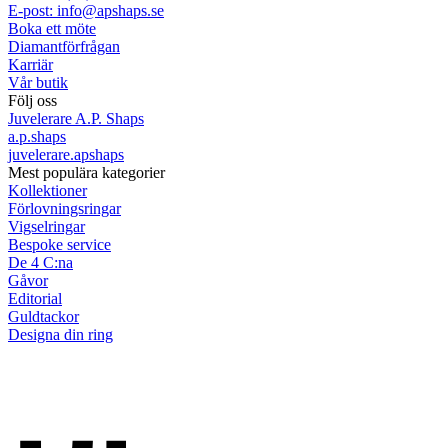
E-post: info@apshaps.se
Boka ett möte
Diamantförfrågan
Karriär
Vår butik
Följ oss
Juvelerare A.P. Shaps
a.p.shaps
juvelerare.apshaps
Mest populära kategorier
Kollektioner
Förlovningsringar
Vigselringar
Bespoke service
De 4 C:na
Gåvor
Editorial
Guldtackor
Designa din ring