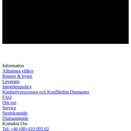
Information
Allmänna villkor
Returer & byten
Leverans
Integritetspolicy
Kimberlyprocessen och Konfliktfria Diamanter
FAQ
Om oss
Service
Storleksguide
Diamantguide
Kontakta Oss
Tel: +46 (08) 410 095 02