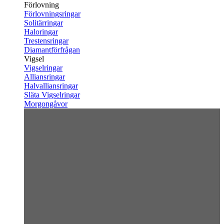
Förlovning
Förlovningsringar
Solitärringar
Haloringar
Trestensringar
Diamantförfrågan
Vigsel
Vigselringar
Alliansringar
Halvalliansringar
Släta Vigselringar
Morgongåvor