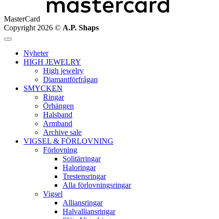
MasterCard
Copyright 2026 ©
A.P. Shaps
Nyheter
HIGH JEWELRY
High jewelry
Diamantförfrågan
SMYCKEN
Ringar
Örhängen
Halsband
Armband
Archive sale
VIGSEL & FÖRLOVNING
Förlovning
Solitärringar
Haloringar
Trestensringar
Alla förlovningsringar
Vigsel
Alliansringar
Halvalliansringar