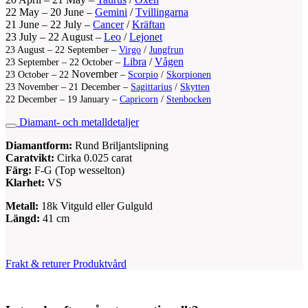
22 May – 20 June –
Gemini
/
Tvillingarna
21 June – 22 July –
Cancer
/
Kräftan
23 July – 22 August –
Leo
/
Lejonet
23 August – 22 September –
Virgo
/
Jungfrun
Libra
/
Vågen
23 September – 22 October –
November
23 October – 22
–
Scorpio
/
Skorpionen
23 November – 21 December –
Sagittarius
/
Skytten
22 December – 19 January –
Capricorn
/
Stenbocken
Diamant- och metalldetaljer
Diamantform:
Rund Briljantslipning
Caratvikt:
Cirka 0.025 carat
Färg:
F-G (Top wesselton)
Klarhet:
VS
Metall:
18k Vitguld eller Gulguld
Längd:
41 cm
Frakt & returer
Produktvård