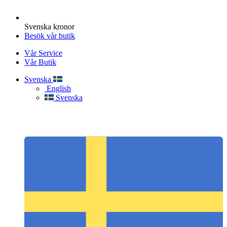
Svenska kronor
Besök vår butik
Vår Service
Vår Butik
Svenska
English
Svenska