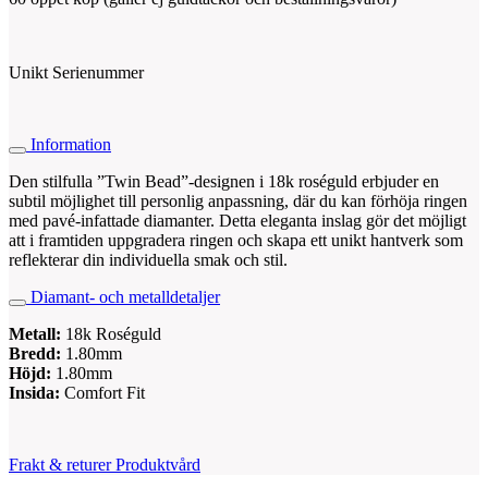
Unikt Serienummer
Information
Den stilfulla ”Twin Bead”-designen i 18k roséguld erbjuder en
subtil möjlighet till personlig anpassning, där du kan förhöja ringen
med pavé-infattade diamanter. Detta eleganta inslag gör det möjligt
att i framtiden uppgradera ringen och skapa ett unikt hantverk som
reflekterar din individuella smak och stil.
Diamant- och metalldetaljer
Metall:
18k Roséguld
Bredd:
1.80mm
Höjd:
1.80mm
Insida:
Comfort Fit
Frakt & returer
Produktvård