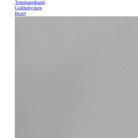
Tennisarmband
Guldsmycken
Bezel