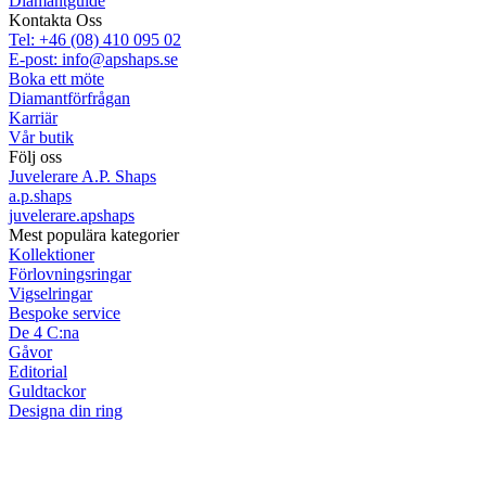
Diamantguide
Kontakta Oss
Tel: +46 (08) 410 095 02
E-post: info@apshaps.se
Boka ett möte
Diamantförfrågan
Karriär
Vår butik
Följ oss
Juvelerare A.P. Shaps
a.p.shaps
juvelerare.apshaps
Mest populära kategorier
Kollektioner
Förlovningsringar
Vigselringar
Bespoke service
De 4 C:na
Gåvor
Editorial
Guldtackor
Designa din ring