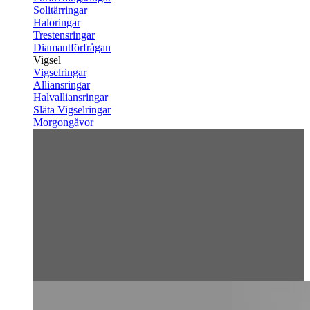
Solitärringar
Haloringar
Trestensringar
Diamantförfrågan
Vigsel
Vigselringar
Alliansringar
Halvalliansringar
Släta Vigselringar
Morgongåvor