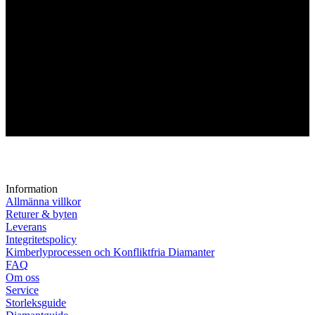
Information
Allmänna villkor
Returer & byten
Leverans
Integritetspolicy
Kimberlyprocessen och Konfliktfria Diamanter
FAQ
Om oss
Service
Storleksguide