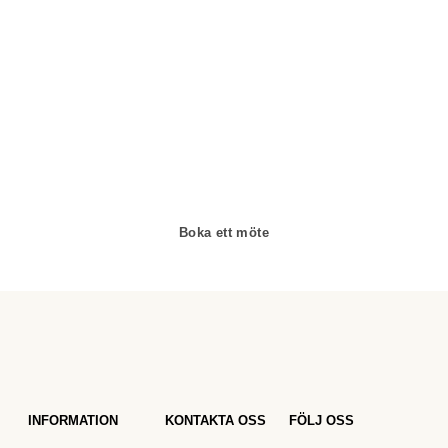
Juvelerare A.P. Shaps butik ligger på Strandvägen i
centrala Stockholm och hit är du alltid välkommen för att
prova smycken och lära dig mer om diamanter. Vi
arbetar enbart och uteslutande med diamanter av
högsta kvalitet då vårt signum är en kvalitetsstämpel. All
personal som arbetar för A.P. Shaps är utbildade
gemmologer och diamant-graderare samt har en flerårig
erfarenhet av exklusiva smycken.
Boka ett möte
INFORMATION
KONTAKTA OSS
FÖLJ OSS