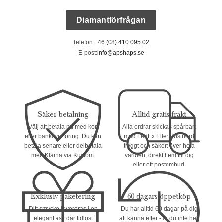
Diamantförfrågan
Telefon:
+46 (08) 410 095 02
E-post:
info@apshaps.se
Säker betalning
Alltid gratis frakt
Välj att betala nu med kort
Alla ordrar skickas spårbart
eller banköverföring. Du kan
med FedEx Eller Postnord
betala senare eller delbetala
tryggt och säkert över hela
med Klarna via Kustom.
världen, direkt hem till dig
eller ett postombud.
Exklusiv paketering
60 dagars öppetköp
Ditt smycke levereras i en
Du har alltid 60 dagar på dig
elegant ask där tidlöst
att känna efter - är du inte helt