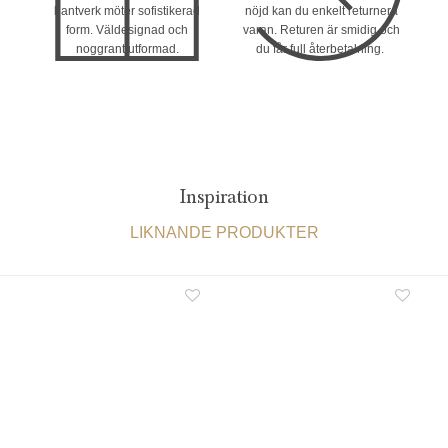
hantverk möter sofistikerad
nöjd kan du enkelt returnera
form. Väldesignad och
varan. Returen är smidig och
noggrant utformad.
du får full återbetalning.
Inspiration
LIKNANDE PRODUKTER