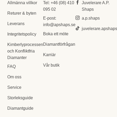
Allmänna villkor
Tel: +46 (08) 410
Juvelerare A.P.
095 02
Shaps
Returer & byten
E-post:
a.p.shaps
Leverans
info@apshaps.se
juvelerare.apshap
Boka ett möte
Integritetspolicy
Diamantförfrågan
Kimberlyprocessen
och Konfliktfria
Karriär
Diamanter
Vår butik
FAQ
Om oss
Service
Storleksguide
Diamantguide