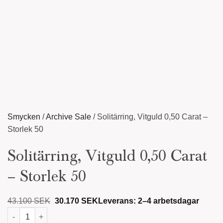
Smycken
/
Archive Sale
/
Solitärring, Vitguld 0,50 Carat –
Storlek 50
Solitärring, Vitguld 0,50 Carat
– Storlek 50
Det ursprungliga priset var: 43.100 SEK.
Det nuvarande priset är: 30.170 
43.100
SEK
30.170
SEK
Leverans: 2–4 arbetsdagar
Solitärring, Vitguld 0,50 Carat - Storlek 50 mängd