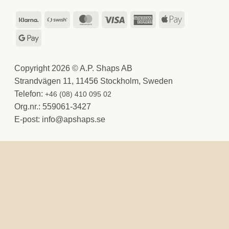
Klarna
Swish
MasterCard
Visa
American
Apple
(SE)
Express
Pay
Google
Pay
Copyright 2026 © A.P. Shaps AB
Strandvägen 11, 11456 Stockholm, Sweden
Telefon:
+46 (08) 410 095 02
Org.nr.: 559061-3427
E-post:
@ofni
es.spahspa