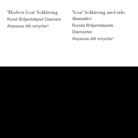
‘Modern Icon’ Solitärring
‘Icon’ Solitärring med sido-
diamanter
Rund Briljantslipad Diamant
Runda Briljantslipade
Anpassa ditt smycke
Diamanter
Anpassa ditt smycke