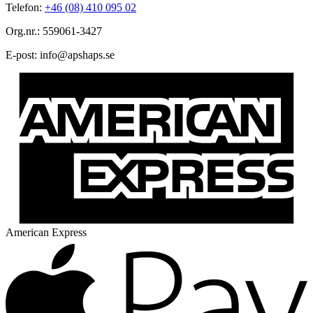
Telefon:
+46 (08) 410 095 02
Org.nr.: 559061-3427
E-post:
@ofni
es.spahspa
American Express