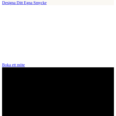
Designa Ditt Egna Smycke
Vår Butik
Juvelerare A.P. Shaps butik ligger på Strandvägen i centrala
Stockholm och hit är du alltid välkommen för att prova smycken och
lära dig mer om diamanter. Vi arbetar enbart och uteslutande med
diamanter av högsta kvalitet då vårt signum är en kvalitetsstämpel.
All personal som arbetar för A.P. Shaps är utbildade gemmologer
och diamant-graderare samt har en flerårig erfarenhet av exklusiva
smycken.
Boka ett möte