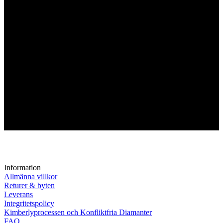
Information
Allmänna villkor
Returer & byten
Leverans
Integritetspolicy
Kimberlyprocessen och Konfliktfria Diamanter
FAQ