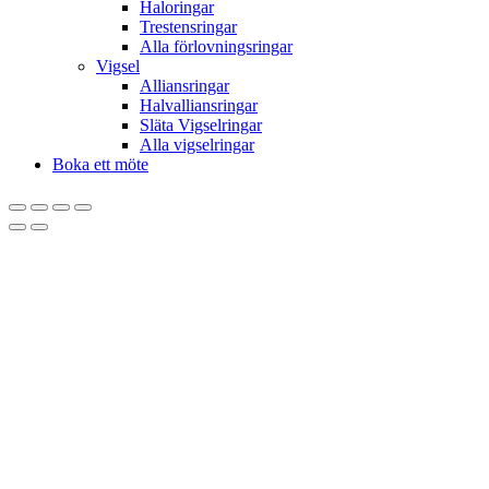
Haloringar
Trestensringar
Alla förlovningsringar
Vigsel
Alliansringar
Halvalliansringar
Släta Vigselringar
Alla vigselringar
Boka ett möte