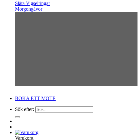
Släta Vigselringar
Morgongåvor
BOKA ETT MÖTE
Sök efter:
Varukorg