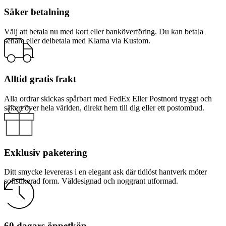
Säker betalning
Välj att betala nu med kort eller banköverföring. Du kan betala
senare eller delbetala med Klarna via Kustom.
Alltid gratis frakt
Alla ordrar skickas spårbart med FedEx Eller Postnord tryggt och
säkert över hela världen, direkt hem till dig eller ett postombud.
Exklusiv paketering
Ditt smycke levereras i en elegant ask där tidlöst hantverk möter
sofistikerad form. Väldesignad och noggrant utformad.
60 dagars öppetköp