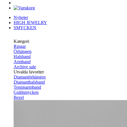
Nyheter
HIGH JEWELRY
SMYCKEN
Kategori
Ringar
Örhängen
Halsband
Armband
Archive sale
Utvalda favoriter
Diamantörhängen
Diamanthalsband
Tennisarmband
Guldsmycken
Bezel