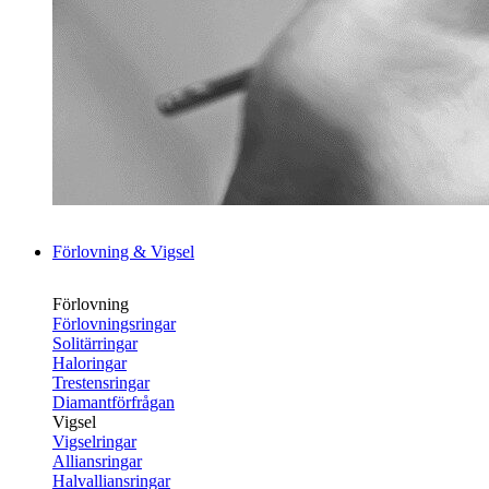
Förlovning & Vigsel
Förlovning
Förlovningsringar
Solitärringar
Haloringar
Trestensringar
Diamantförfrågan
Vigsel
Vigselringar
Alliansringar
Halvalliansringar