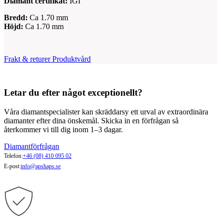
Diamant certifikat:
IGI
Bredd:
Ca 1.70 mm
Höjd:
Ca 1.70 mm
Frakt & returer
Produktvård
Letar du efter något exceptionellt?
Våra diamantspecialister kan skräddarsy ett urval av extraordinära
diamanter efter dina önskemål. Skicka in en förfrågan så
återkommer vi till dig inom 1–3 dagar.
Diamantförfrågan
Telefon:
+46 (08) 410 095 02
E-post:
info@apshaps.se