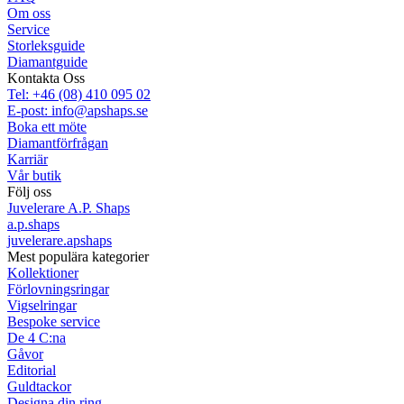
Om oss
Service
Storleksguide
Diamantguide
Kontakta Oss
Tel: +46 (08) 410 095 02
E-post: info@apshaps.se
Boka ett möte
Diamantförfrågan
Karriär
Vår butik
Följ oss
Juvelerare A.P. Shaps
a.p.shaps
juvelerare.apshaps
Mest populära kategorier
Kollektioner
Förlovningsringar
Vigselringar
Bespoke service
De 4 C:na
Gåvor
Editorial
Guldtackor
Designa din ring