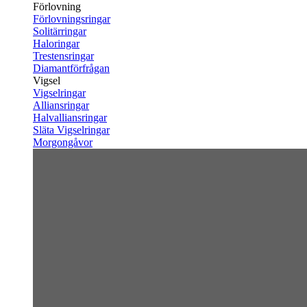
Förlovning
Förlovningsringar
Solitärringar
Haloringar
Trestensringar
Diamantförfrågan
Vigsel
Vigselringar
Alliansringar
Halvalliansringar
Släta Vigselringar
Morgongåvor