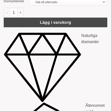
Diamantstorlek
‘Petit’ Diamanthalsband med smaragdslipad diamant mängd
Lägg i varukorg
Naturliga
diamanter
Återvunnet