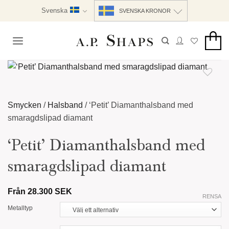
Skip
Svenska
SVENSKA KRONOR
to
content
Smycken
/
Halsband
/
‘Petit’ Diamanthalsband med
smaragdslipad diamant
‘Petit’ Diamanthalsband med
smaragdslipad diamant
Från
28.300
SEK
RENSA
Metalltyp