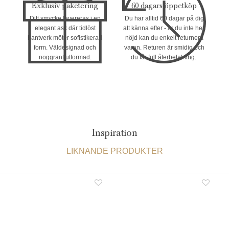
Exklusiv paketering
60 dagars öppetköp
Ditt smycke levereras i en
Du har alltid 60 dagar på dig
elegant ask där tidlöst
att känna efter - är du inte helt
hantverk möter sofistikerad
nöjd kan du enkelt returnera
form. Väldesignad och
varan. Returen är smidig och
noggrant utformad.
du får full återbetalning.
Inspiration
LIKNANDE PRODUKTER