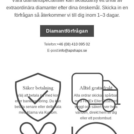
Våra diamantspecialister kan skräddarsy ett urval av
extraordinära diamanter efter dina önskemål. Skicka in en
förfrågan så återkommer vi till dig inom 1–3 dagar.
Diamantförfrågan
Telefon:
+46 (08) 410 095 02
E-post:
info@apshaps.se
Säker betalning
Alltid gratis frakt
Välj att betala nu med kort
Alla ordrar skickas spårbart
eller banköverföring. Du kan
med FedEx Eller Postnord
betala senare eller delbetala
tryggt och säkert över hela
med Klarna via Kustom.
världen, direkt hem till dig
eller ett postombud.