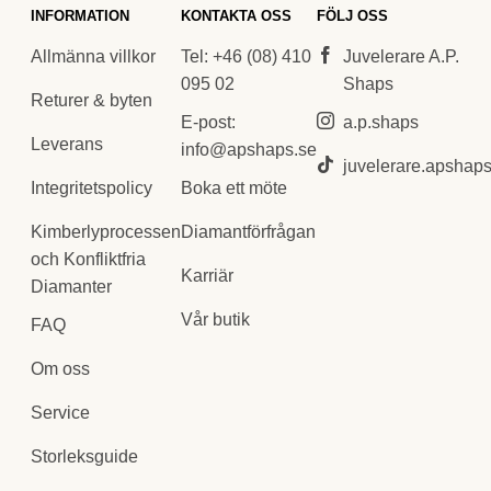
INFORMATION
KONTAKTA OSS
FÖLJ OSS
Allmänna villkor
Tel: +46 (08) 410
Juvelerare A.P.
095 02
Shaps
Returer & byten
E-post:
a.p.shaps
Leverans
info@apshaps.se
juvelerare.apshap
Boka ett möte
Integritetspolicy
Diamantförfrågan
Kimberlyprocessen
och Konfliktfria
Karriär
Diamanter
Vår butik
FAQ
Om oss
Service
Storleksguide