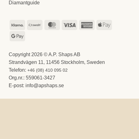
Diamantguide
Klarna
Swish
MasterCard
Visa
American
Apple
(SE)
Express
Pay
Google
Pay
Copyright 2026 © A.P. Shaps AB
Strandvägen 11, 11456 Stockholm, Sweden
Telefon:
+46 (08) 410 095 02
Org.nr.: 559061-3427
E-post:
@ofni
es.spahspa