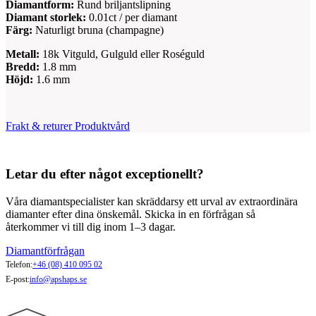
Diamantform:
Rund briljantslipning
Diamant storlek:
0.01ct / per diamant
Färg:
Naturligt bruna (champagne)
Metall:
18k Vitguld, Gulguld eller Roséguld
Bredd:
1.8 mm
Höjd:
1.6 mm
Frakt & returer
Produktvård
Letar du efter något exceptionellt?
Våra diamantspecialister kan skräddarsy ett urval av extraordinära
diamanter efter dina önskemål. Skicka in en förfrågan så
återkommer vi till dig inom 1–3 dagar.
Diamantförfrågan
Telefon:
+46 (08) 410 095 02
E-post:
info@apshaps.se