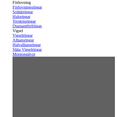
Förlovning
Förlovningsringar
Solitärringar
Haloringar
Trestensringar
Diamantförfrågan
Vigsel
Vigselringar
Alliansringar
Halvalliansringar
Släta Vigselringar
Morgongåvor