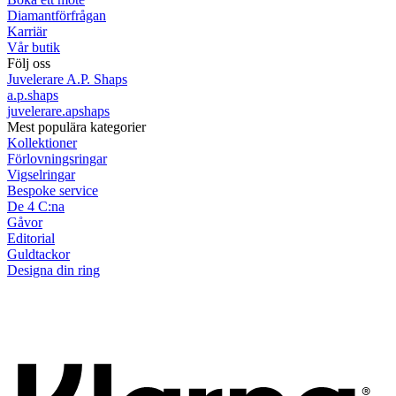
Diamantförfrågan
Karriär
Vår butik
Följ oss
Juvelerare A.P. Shaps
a.p.shaps
juvelerare.apshaps
Mest populära kategorier
Kollektioner
Förlovningsringar
Vigselringar
Bespoke service
De 4 C:na
Gåvor
Editorial
Guldtackor
Designa din ring