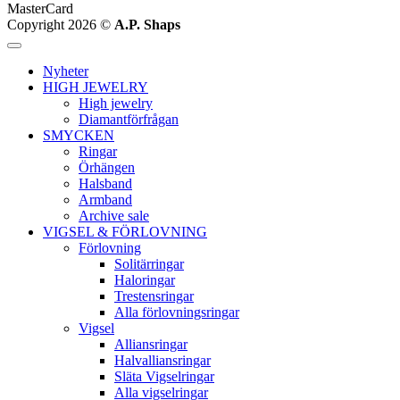
MasterCard
Copyright 2026 ©
A.P. Shaps
Nyheter
HIGH JEWELRY
High jewelry
Diamantförfrågan
SMYCKEN
Ringar
Örhängen
Halsband
Armband
Archive sale
VIGSEL & FÖRLOVNING
Förlovning
Solitärringar
Haloringar
Trestensringar
Alla förlovningsringar
Vigsel
Alliansringar
Halvalliansringar
Släta Vigselringar
Alla vigselringar