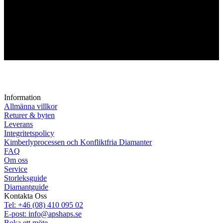
Information
Allmänna villkor
Returer & byten
Leverans
Integritetspolicy
Kimberlyprocessen och Konfliktfria Diamanter
FAQ
Om oss
Service
Storleksguide
Diamantguide
Kontakta Oss
Tel: +46 (08) 410 095 02
E-post: info@apshaps.se
Boka ett möte