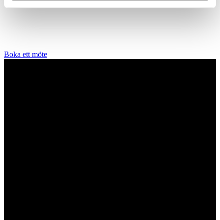
lära dig mer om diamanter. Vi arbetar enbart och uteslutande med
diamanter av högsta kvalitet då vårt signum är en kvalitetsstämpel.
All personal som arbetar för A.P. Shaps är utbildade gemmologer
och diamant-graderare samt har en flerårig erfarenhet av exklusiva
smycken.
Boka ett möte