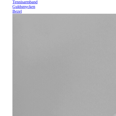
Tennisarmband
Guldsmycken
Bezel