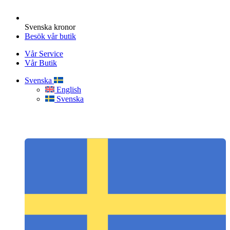
Svenska kronor
Besök vår butik
Vår Service
Vår Butik
Svenska
English
Svenska