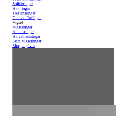
Solitärringar
Haloringar
Trestensringar
Diamantförfrågan
Vigsel
Vigselringar
Alliansringar
Halvalliansringar
Släta Vigselringar
Morgongåvor