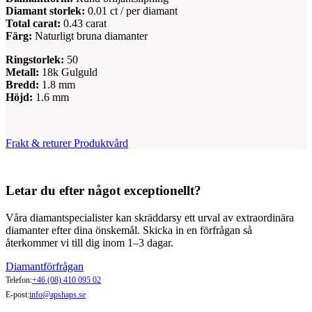
Diamant storlek:
0.01 ct / per diamant
Total carat:
0.43 carat
Färg:
Naturligt bruna diamanter
Ringstorlek:
50
Metall:
18k Gulguld
Bredd:
1.8 mm
Höjd:
1.6 mm
Frakt & returer
Produktvård
Letar du efter något exceptionellt?
Våra diamantspecialister kan skräddarsy ett urval av extraordinära
diamanter efter dina önskemål. Skicka in en förfrågan så
återkommer vi till dig inom 1–3 dagar.
Diamantförfrågan
Telefon:
+46 (08) 410 095 02
E-post:
info@apshaps.se