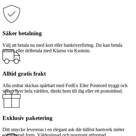
Säker betalning
Välj att betala nu med kort eller banköverföring. Du kan betala
senare eller delbetala med Klarna via Kustom.
Alltid gratis frakt
Alla ordrar skickas spårbart med FedEx Eller Postnord tryggt och
säkert över hela världen, direkt hem till dig eller ett postombud.
Exklusiv paketering
Ditt smycke levereras i en elegant ask där tidlöst hantverk möter
sofistikerad form. Väldesignad och noggrant utformad.