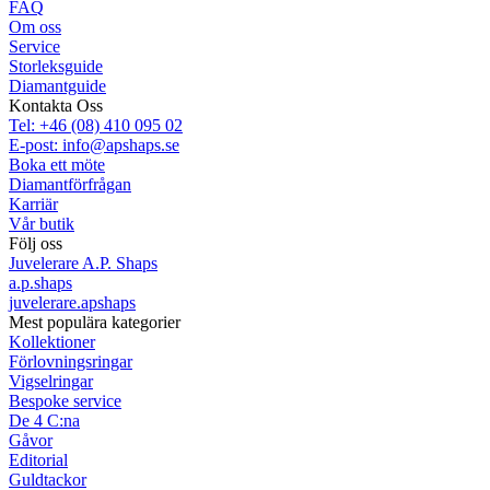
FAQ
Om oss
Service
Storleksguide
Diamantguide
Kontakta Oss
Tel: +46 (08) 410 095 02
E-post: info@apshaps.se
Boka ett möte
Diamantförfrågan
Karriär
Vår butik
Följ oss
Juvelerare A.P. Shaps
a.p.shaps
juvelerare.apshaps
Mest populära kategorier
Kollektioner
Förlovningsringar
Vigselringar
Bespoke service
De 4 C:na
Gåvor
Editorial
Guldtackor