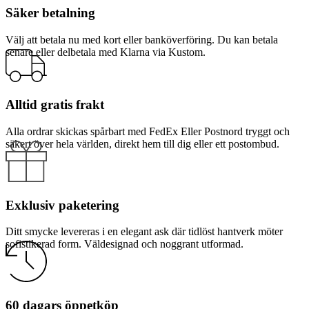
Säker betalning
Välj att betala nu med kort eller banköverföring. Du kan betala
senare eller delbetala med Klarna via Kustom.
Alltid gratis frakt
Alla ordrar skickas spårbart med FedEx Eller Postnord tryggt och
säkert över hela världen, direkt hem till dig eller ett postombud.
Exklusiv paketering
Ditt smycke levereras i en elegant ask där tidlöst hantverk möter
sofistikerad form. Väldesignad och noggrant utformad.
60 dagars öppetköp