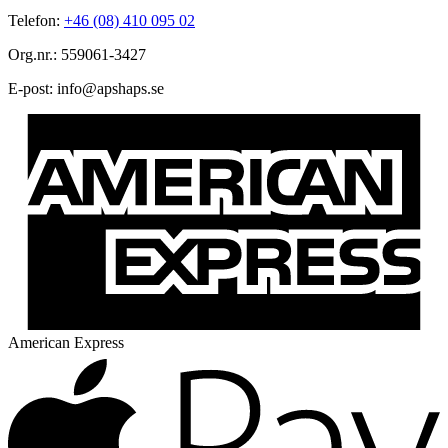
Telefon:
+46 (08) 410 095 02
Org.nr.: 559061-3427
E-post:
@ofni
es.spahspa
American Express