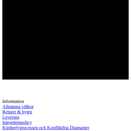
Information
Allmänna villkor
Returer & byten
Leverans
Integritetspolicy
Kimberlyprocessen och Konfliktfria Diamanter