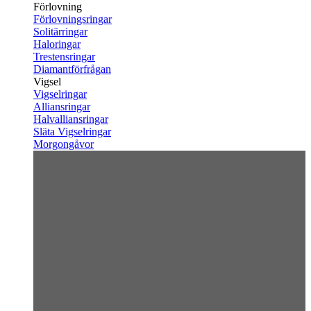
Förlovning
Förlovningsringar
Solitärringar
Haloringar
Trestensringar
Diamantförfrågan
Vigsel
Vigselringar
Alliansringar
Halvalliansringar
Släta Vigselringar
Morgongåvor