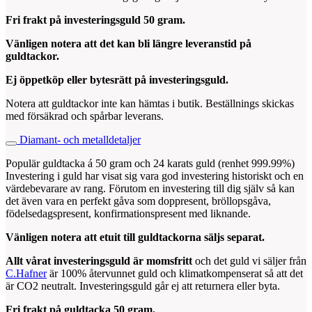
Fri frakt på investeringsguld 50
gram
.
Vänligen notera att det kan bli längre leveranstid på
guldtackor.
Ej öppetköp eller bytesrätt på investeringsguld.
Notera att guldtackor inte kan hämtas i butik. Beställnings skickas
med försäkrad och spårbar leverans.
Diamant- och metalldetaljer
Populär guldtacka á 50 gram och 24 karats guld (renhet 999.99%)
Investering i guld har visat sig vara god investering historiskt och en
värdebevarare av rang. Förutom en investering till dig själv så kan
det även vara en perfekt gåva som doppresent, bröllopsgåva,
födelsedagspresent, konfirmationspresent med liknande.
Vänligen notera att etuit till guldtackorna säljs separat.
Allt vårat investeringsguld är momsfritt
och det guld vi säljer från
C.Hafner
är 100% återvunnet guld och klimatkompenserat så att det
är CO2 neutralt. Investeringsguld går ej att returnera eller byta.
Fri frakt på guldtacka 50
gram
.