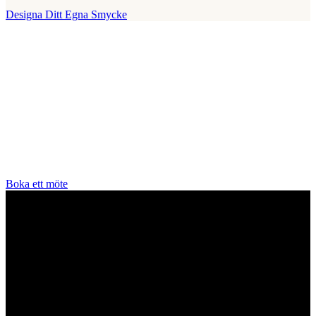
Designa Ditt Egna Smycke
Vår Butik
Juvelerare A.P. Shaps butik ligger på Strandvägen i centrala
Stockholm och hit är du alltid välkommen för att prova smycken och
lära dig mer om diamanter. Vi arbetar enbart och uteslutande med
diamanter av högsta kvalitet då vårt signum är en kvalitetsstämpel.
All personal som arbetar för A.P. Shaps är utbildade gemmologer
och diamant-graderare samt har en flerårig erfarenhet av exklusiva
smycken.
Boka ett möte