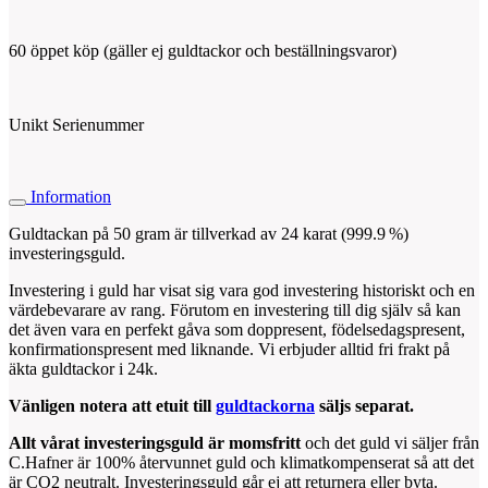
60 öppet köp (gäller ej guldtackor och beställningsvaror)
Unikt Serienummer
Information
Guldtackan på 50 gram är tillverkad av 24 karat (999.9 %)
investeringsguld.
Investering i guld har visat sig vara god investering historiskt och en
värdebevarare av rang. Förutom en investering till dig själv så kan
det även vara en perfekt gåva som doppresent, födelsedagspresent,
konfirmationspresent med liknande. Vi erbjuder alltid fri frakt på
äkta guldtackor i 24k.
Vänligen notera att etuit till
guldtackorna
säljs separat.
Allt vårat investeringsguld är momsfritt
och det guld vi säljer från
C.Hafner är 100% återvunnet guld och klimatkompenserat så att det
är CO2 neutralt. Investeringsguld går ej att returnera eller byta.