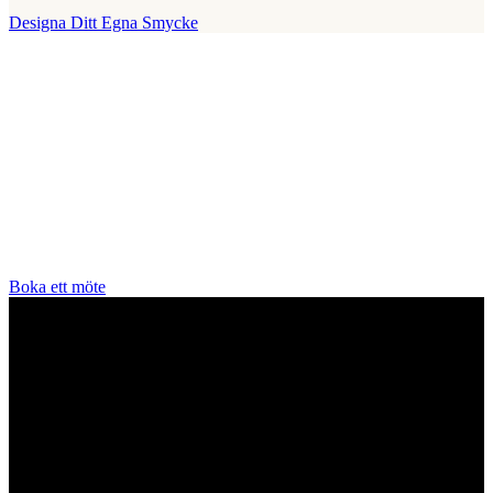
Designa Ditt Egna Smycke
Vår Butik
Juvelerare A.P. Shaps butik ligger på Strandvägen i centrala
Stockholm och hit är du alltid välkommen för att prova smycken och
lära dig mer om diamanter. Vi arbetar enbart och uteslutande med
diamanter av högsta kvalitet då vårt signum är en kvalitetsstämpel.
All personal som arbetar för A.P. Shaps är utbildade gemmologer
och diamant-graderare samt har en flerårig erfarenhet av exklusiva
smycken.
Boka ett möte