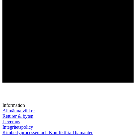
Information
Allmänna villkor
Returer & byten
Leverans
Integritetspolicy
Kimberlyprocessen och Konfliktfria Diamanter