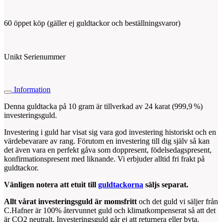
60 öppet köp (gäller ej guldtackor och beställningsvaror)
Unikt Serienummer
Information
Denna guldtacka på 10 gram är tillverkad av 24 karat (999,9 %)
investeringsguld.
Investering i guld har visat sig vara god investering historiskt och en
värdebevarare av rang. Förutom en investering till dig själv så kan
det även vara en perfekt gåva som doppresent, födelsedagspresent,
konfirmationspresent med liknande. Vi erbjuder alltid fri frakt på
guldtackor.
Vänligen notera att etuit till
guldtackorna
säljs separat.
Allt vårat investeringsguld är momsfritt
och det guld vi säljer från
C.Hafner är 100% återvunnet guld och klimatkompenserat så att det
är CO2 neutralt. Investeringsguld går ej att returnera eller byta.