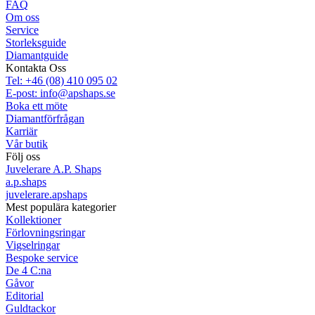
FAQ
Om oss
Service
Storleksguide
Diamantguide
Kontakta Oss
Tel: +46 (08) 410 095 02
E-post: info@apshaps.se
Boka ett möte
Diamantförfrågan
Karriär
Vår butik
Följ oss
Juvelerare A.P. Shaps
a.p.shaps
juvelerare.apshaps
Mest populära kategorier
Kollektioner
Förlovningsringar
Vigselringar
Bespoke service
De 4 C:na
Gåvor
Editorial
Guldtackor