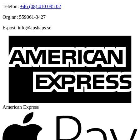
Telefon:
+46 (08) 410 095 02
Org.nr.: 559061-3427
E-post:
@ofni
es.spahspa
American Express