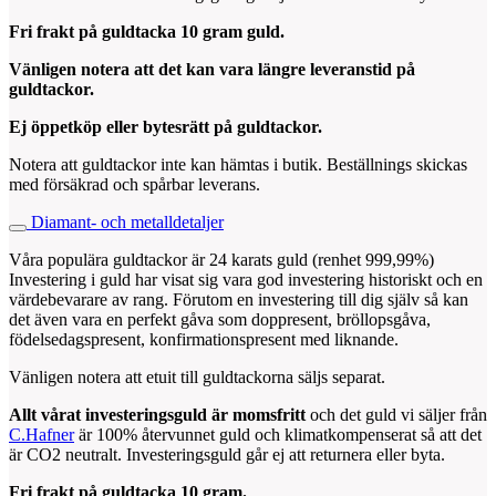
Fri frakt på guldtacka 10 gram guld.
Vänligen notera att det kan vara längre leveranstid på
guldtackor.
Ej öppetköp eller bytesrätt på guldtackor.
Notera att guldtackor inte kan hämtas i butik. Beställnings skickas
med försäkrad och spårbar leverans.
Diamant- och metalldetaljer
Våra populära guldtackor är 24 karats guld (renhet 999,99%)
Investering i guld har visat sig vara god investering historiskt och en
värdebevarare av rang. Förutom en investering till dig själv så kan
det även vara en perfekt gåva som doppresent, bröllopsgåva,
födelsedagspresent, konfirmationspresent med liknande.
Vänligen notera att etuit till guldtackorna säljs separat.
Allt vårat investeringsguld är momsfritt
och det guld vi säljer från
C.Hafner
är 100% återvunnet guld och klimatkompenserat så att det
är CO2 neutralt. Investeringsguld går ej att returnera eller byta.
Fri frakt på guldtacka 10
gram
.