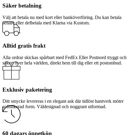
Säker betalning
Välj att betala nu med kort eller banköverföring. Du kan betala
senare eller delbetala med Klarna via Kustom.
Alltid gratis frakt
Alla ordrar skickas spårbart med FedEx Eller Postnord tryggt och
säkert över hela världen, direkt hem till dig eller ett postombud.
Exklusiv paketering
Ditt smycke levereras i en elegant ask där tidlöst hantverk möter
sofistikerad form. Väldesignad och noggrant utformad.
60 dagars öppetköp