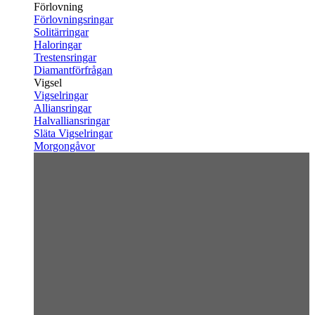
Förlovning
Förlovningsringar
Solitärringar
Haloringar
Trestensringar
Diamantförfrågan
Vigsel
Vigselringar
Alliansringar
Halvalliansringar
Släta Vigselringar
Morgongåvor