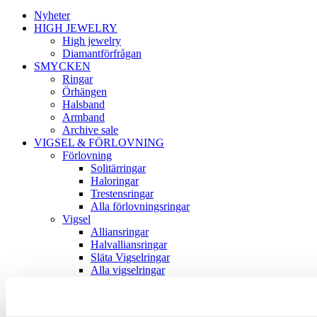
Nyheter
HIGH JEWELRY
High jewelry
Diamantförfrågan
SMYCKEN
Ringar
Örhängen
Halsband
Armband
Archive sale
VIGSEL & FÖRLOVNING
Förlovning
Solitärringar
Haloringar
Trestensringar
Alla förlovningsringar
Vigsel
Alliansringar
Halvalliansringar
Släta Vigselringar
Alla vigselringar
Boka ett möte