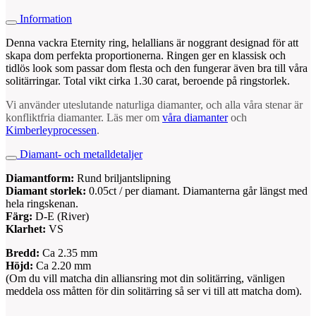
Information
Denna vackra Eternity ring, helallians är noggrant designad för att
skapa dom perfekta proportionerna. Ringen ger en klassisk och
tidlös look som passar dom flesta och den fungerar även bra till våra
solitärringar. Total vikt cirka 1.30 carat, beroende på ringstorlek.
Vi använder uteslutande naturliga diamanter, och alla våra stenar är
konfliktfria diamanter. Läs mer om
våra diamanter
och
Kimberleyprocessen
.
Diamant- och metalldetaljer
Diamantform:
Rund briljantslipning
Diamant storlek:
0.05ct / per diamant. Diamanterna går längst med
hela ringskenan.
Färg:
D-E (River)
Klarhet:
VS
Bredd:
Ca 2.35 mm
Höjd:
Ca 2.20 mm
(Om du vill matcha din alliansring mot din solitärring, vänligen
meddela oss måtten för din solitärring så ser vi till att matcha dom).