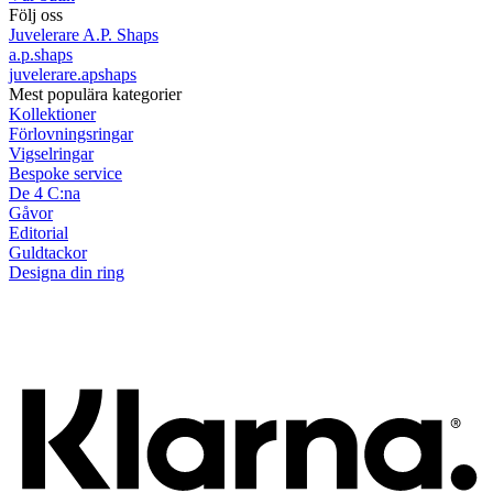
Följ oss
Juvelerare A.P. Shaps
a.p.shaps
juvelerare.apshaps
Mest populära kategorier
Kollektioner
Förlovningsringar
Vigselringar
Bespoke service
De 4 C:na
Gåvor
Editorial
Guldtackor
Designa din ring