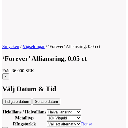
Smycken
/
Vigselringar
/
‘Forever’ Alliansring, 0.05 ct
‘Forever’ Alliansring, 0.05 ct
Från
36.000
SEK
×
Välj Datum & Tid
Tidigare datum
Senare datum
Helallians / Halvallians
Metalltyp
RIngstorlek
Rensa