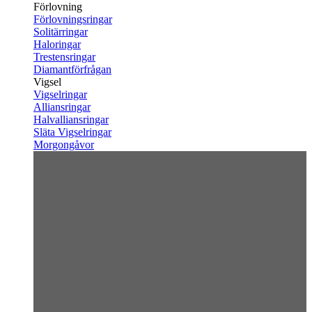
Förlovning
Förlovningsringar
Solitärringar
Haloringar
Trestensringar
Diamantförfrågan
Vigsel
Vigselringar
Alliansringar
Halvalliansringar
Släta Vigselringar
Morgongåvor