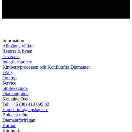
Information
Allmänna villkor
Returer & byten
Leverans
Integritetspolicy
Kimberlyprocessen och Konfliktfria Diamanter
FAQ
Om oss
Service
Storleksguide
Diamantguide
Kontakta Oss
Tel: +46 (08) 410 095 02
E-post: info@apshaps.se
Boka ett möte
Diamantförfrågan
Karriär
Vår butik