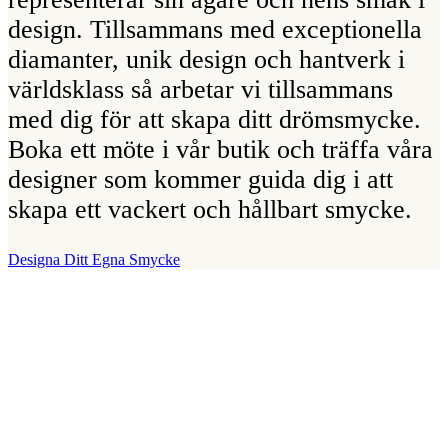
design. Tillsammans med exceptionella
diamanter, unik design och hantverk i
världsklass så arbetar vi tillsammans
med dig för att skapa ditt drömsmycke.
Boka ett möte i vår butik och träffa våra
designer som kommer guida dig i att
skapa ett vackert och hållbart smycke.
Designa Ditt Egna Smycke
Vår Butik
Juvelerare A.P. Shaps butik ligger på Strandvägen i centrala
Stockholm och hit är du alltid välkommen för att prova smycken och
lära dig mer om diamanter. Vi arbetar enbart och uteslutande med
diamanter av högsta kvalitet då vårt signum är en kvalitetsstämpel.
All personal som arbetar för A.P. Shaps är utbildade gemmologer