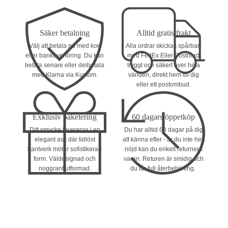
Säker betalning
Alltid gratis frakt
Välj att betala nu med kort
Alla ordrar skickas spårbart
eller banköverföring. Du kan
med FedEx Eller Postnord
betala senare eller delbetala
tryggt och säkert över hela
med Klarna via Kustom.
världen, direkt hem till dig
eller ett postombud.
Exklusiv paketering
60 dagars öppetköp
Ditt smycke levereras i en
Du har alltid 60 dagar på dig
elegant ask där tidlöst
att känna efter - är du inte helt
hantverk möter sofistikerad
nöjd kan du enkelt returnera
form. Väldesignad och
varan. Returen är smidig och
noggrant utformad.
du får full återbetalning.