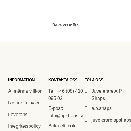
gemmologer och diamant-graderare samt har en flerårig
erfarenhet av exklusiva smycken.
Boka ett möte
INFORMATION
KONTAKTA OSS
FÖLJ OSS
Allmänna villkor
Tel: +46 (08) 410
Juvelerare A.P.
095 02
Shaps
Returer & byten
E-post:
a.p.shaps
Leverans
info@apshaps.se
juvelerare.apshap
Boka ett möte
Integritetspolicy