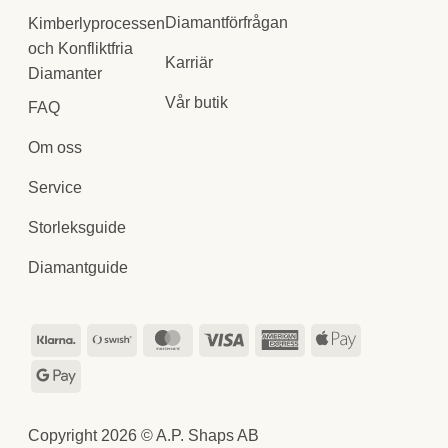
Diamantförfrågan
Kimberlyprocessen
och Konfliktfria
Karriär
Diamanter
Vår butik
FAQ
Om oss
Service
Storleksguide
Diamantguide
Klarna
Swish
MasterCard
Visa
American
Apple
(SE)
Express
Pay
Google
Pay
Copyright 2026 © A.P. Shaps AB