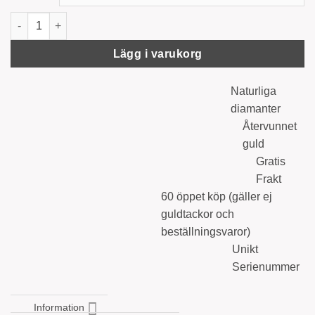
'Classic' Tennisarmband, 1.65 carat mängd
Lägg i varukorg
Naturliga
diamanter
Återvunnet
guld
Gratis
Frakt
60 öppet köp (gäller ej
guldtackor och
beställningsvaror)
Unikt
Serienummer
Information