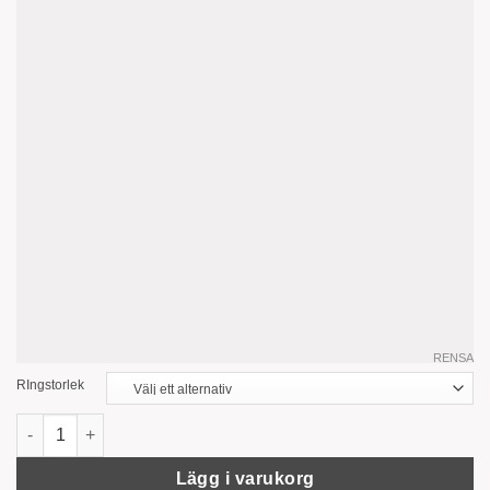
RENSA
RIngstorlek
'Bead' Ring, Roséguld mängd
Lägg i varukorg