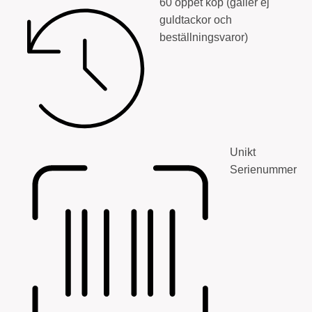
60 öppet köp (gäller ej
guldtackor och
beställningsvaror)
Unikt
Serienummer