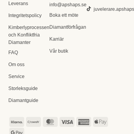
Leverans
info@apshaps.se
juvelerare.apshap
Boka ett möte
Integritetspolicy
Diamantförfrågan
Kimberlyprocessen
och Konfliktfria
Karriär
Diamanter
Vår butik
FAQ
Om oss
Service
Storleksguide
Diamantguide
Klarna
Swish
MasterCard
Visa
American
Apple
(SE)
Express
Pay
Google