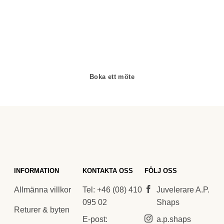
arbetar enbart och uteslutande med diamanter av
högsta kvalitet då vårt signum är en kvalitetsstämpel. All
personal som arbetar för A.P. Shaps är utbildade
gemmologer och diamant-graderare samt har en flerårig
erfarenhet av exklusiva smycken.
Boka ett möte
INFORMATION
KONTAKTA OSS
FÖLJ OSS
Allmänna villkor
Tel: +46 (08) 410
Juvelerare A.P.
095 02
Shaps
Returer & byten
E-post:
a.p.shaps