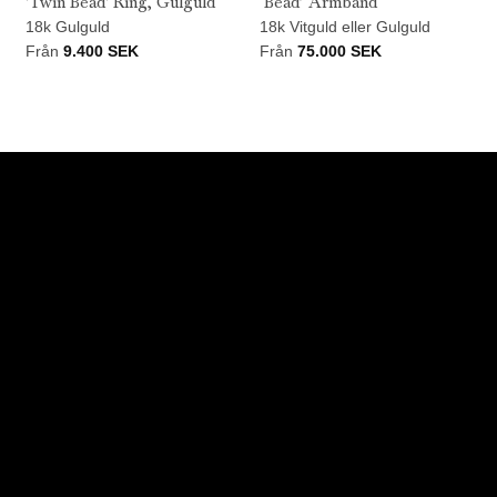
'Twin Bead' Ring, Gulguld
‘Bead’ Armband
18k Gulguld
18k Vitguld eller Gulguld
Från
9.400
SEK
Från
75.000
SEK