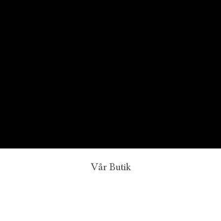
Vår Butik
Juvelerare A.P. Shaps butik ligger på Strandvägen i
centrala Stockholm och hit är du alltid välkommen för att
prova smycken och lära dig mer om diamanter. Vi