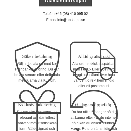
Diamantförfrågan
Telefon:
+46 (08) 410 095 02
E-post:
info@apshaps.se
Säker betalning
Alltid gratis frakt
Välj att betala nu med kort
Alla ordrar skickas spårbart
eller banköverföring. Du kan
med FedEx Eller Postnord
betala senare eller delbetala
tryggt och säkert över hela
med Klarna via Kustom.
världen, direkt hem till dig
eller ett postombud.
Exklusiv paketering
60 dagars öppetköp
Ditt smycke levereras i en
Du har alltid 60 dagar på dig
elegant ask där tidlöst
att känna efter - är du inte helt
hantverk möter sofistikerad
nöjd kan du enkelt returnera
form. Väldesignad och
varan. Returen är smidig och