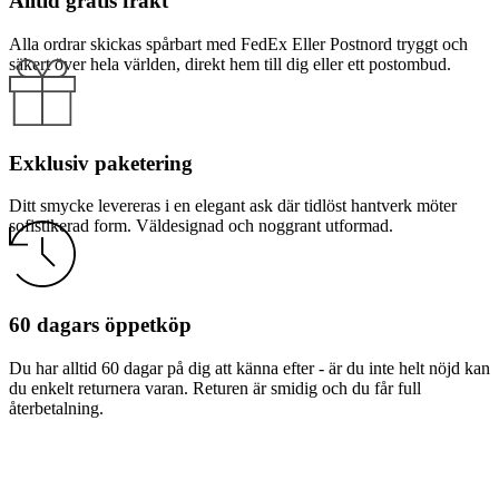
Alltid gratis frakt
Alla ordrar skickas spårbart med FedEx Eller Postnord tryggt och
säkert över hela världen, direkt hem till dig eller ett postombud.
Exklusiv paketering
Ditt smycke levereras i en elegant ask där tidlöst hantverk möter
sofistikerad form. Väldesignad och noggrant utformad.
60 dagars öppetköp
Du har alltid 60 dagar på dig att känna efter - är du inte helt nöjd kan
du enkelt returnera varan. Returen är smidig och du får full
återbetalning.