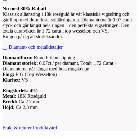
Nu med 30% Rabatt
Klassisk alliansring i 18k roséguld är vår klassiska vigselring och
går ihop med dom flesta solitärringarna. Diamanterna är 0.07 carat
styck och går längst hela ringen – den perfekta vigselringen. Den
totala caratvikten är 1.72 carat i top wesselton och VS.
Ringen går ej att storleksändra.
Diamant- och metalldetaljer
Diamantform:
Rund briljantslipning
Diamant storlek:
0.07ct / per diamant. Totalt 1,72 Carat –
Diamanterna går längst med hela ringskenan.
Färg:
F-G (Top Wesselton)
Klarhet:
VS
Ringstorlek:
49.5
Metal:
18K Roséguld
Bredd:
Ca 2.7 mm
Höjd:
Ca 2.3 mm
Frakt & returer
Produktvård