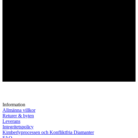
Information
Allmänna villkor
Returer & byten
Leverans
Integritetspolicy
Kimberlyprocessen och Konfliktfria Diamanter
FAQ