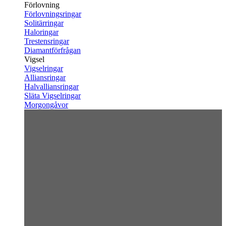
Förlovning
Förlovningsringar
Solitärringar
Haloringar
Trestensringar
Diamantförfrågan
Vigsel
Vigselringar
Alliansringar
Halvalliansringar
Släta Vigselringar
Morgongåvor