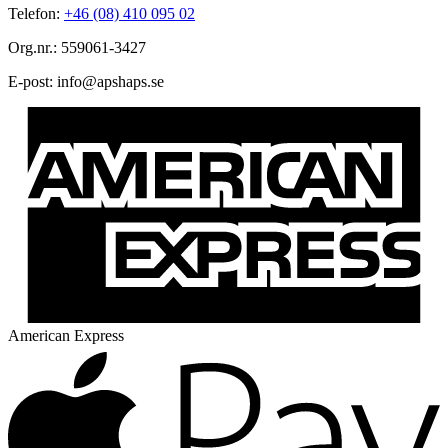
Telefon:
+46 (08) 410 095 02
Org.nr.: 559061-3427
E-post:
@ofni
es.spahspa
American Express