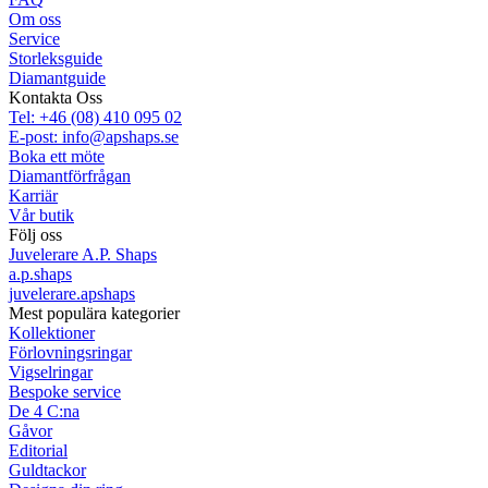
Om oss
Service
Storleksguide
Diamantguide
Kontakta Oss
Tel: +46 (08) 410 095 02
E-post: info@apshaps.se
Boka ett möte
Diamantförfrågan
Karriär
Vår butik
Följ oss
Juvelerare A.P. Shaps
a.p.shaps
juvelerare.apshaps
Mest populära kategorier
Kollektioner
Förlovningsringar
Vigselringar
Bespoke service
De 4 C:na
Gåvor
Editorial
Guldtackor