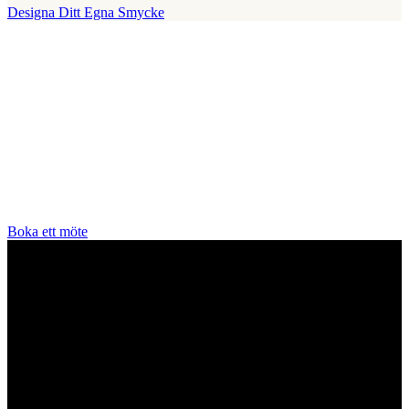
Designa Ditt Egna Smycke
Vår Butik
Juvelerare A.P. Shaps butik ligger på Strandvägen i centrala
Stockholm och hit är du alltid välkommen för att prova smycken och
lära dig mer om diamanter. Vi arbetar enbart och uteslutande med
diamanter av högsta kvalitet då vårt signum är en kvalitetsstämpel.
All personal som arbetar för A.P. Shaps är utbildade gemmologer
och diamant-graderare samt har en flerårig erfarenhet av exklusiva
smycken.
Boka ett möte