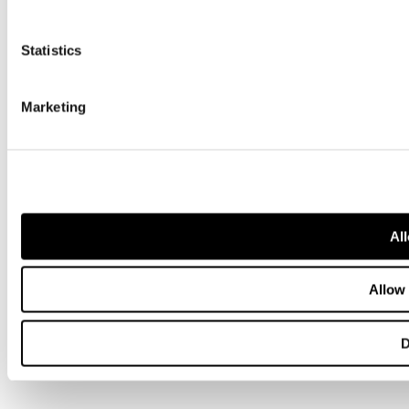
Statistics
Marketing
All
Allow 
D