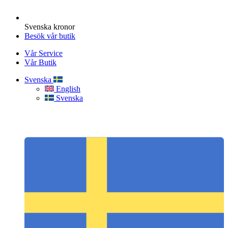
Svenska kronor
Besök vår butik
Vår Service
Vår Butik
Svenska
English
Svenska