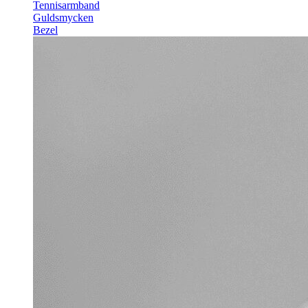
Tennisarmband
Guldsmycken
Bezel