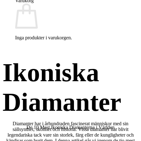
Varukorg
Inga produkter i varukorgen.
Ikoniska
Diamanter
Diamanter har i århundraden fascinerat människor med sin
De 10 Mest Ikoniska Diamanterna i Världen
sällsynthet, skönhet och historia. Vissa diamanter har blivit
legendariska tack vare sin storlek, färg eller de kungligheter och
kändisar som burit dem. I denna artikel går vi igenom de tio mest