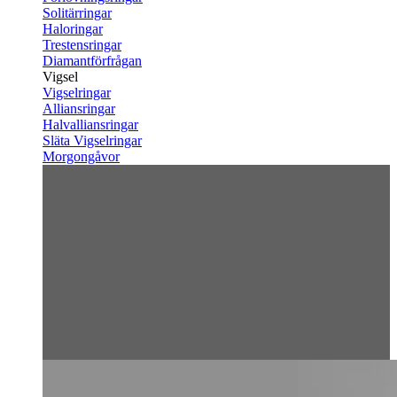
Solitärringar
Haloringar
Trestensringar
Diamantförfrågan
Vigsel
Vigselringar
Alliansringar
Halvalliansringar
Släta Vigselringar
Morgongåvor