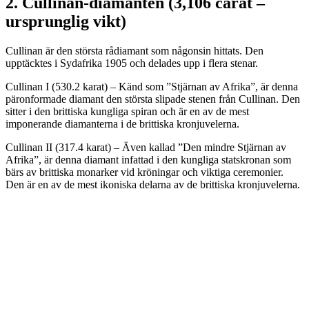
2. Cullinan-diamanten (3,106 carat –
ursprunglig vikt)
Cullinan är den största rådiamant som någonsin hittats. Den
upptäcktes i Sydafrika 1905 och delades upp i flera stenar.
Cullinan I (530.2 karat) – Känd som ”Stjärnan av Afrika”, är denna
päronformade diamant den största slipade stenen från Cullinan. Den
sitter i den brittiska kungliga spiran och är en av de mest
imponerande diamanterna i de brittiska kronjuvelerna.
Cullinan II (317.4 karat) – Även kallad ”Den mindre Stjärnan av
Afrika”, är denna diamant infattad i den kungliga statskronan som
bärs av brittiska monarker vid kröningar och viktiga ceremonier.
Den är en av de mest ikoniska delarna av de brittiska kronjuvelerna.